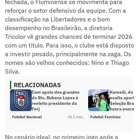
fechada, o Fluminense se movimenta para
reforçar o setor defensivo da equipe. Com a
classificação na Libertadores e o bom
desempenho no Brasileirão, a diretoria
Tricolor vê grandes chances de terminar 2026
com um título. Para isso, o clube está disposto
a investir pesado, principalmente na zaga. Os
nomes são velhos conhecidos: Nino e Thiago
Silva.
RELACIONADAS
Com apoio dos grandes
Kemelli, do F
do Rio, Rubens Lopes é
exalta oportu
reeleito presidente da
Seleção Brasi
Ferj
honra enorme
Futebol Nacional
Há 1 mês
Futebol Feminino
No cenário ideal, no primeiro jogo após a