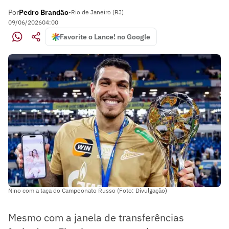
Por
Pedro Brandão
•
Rio de Janeiro (RJ)
09/06/2026
04:00
Favorite o Lance! no Google
Nino com a taça do Campeonato Russo (Foto: Divulgação)
Mesmo com a janela de transferências