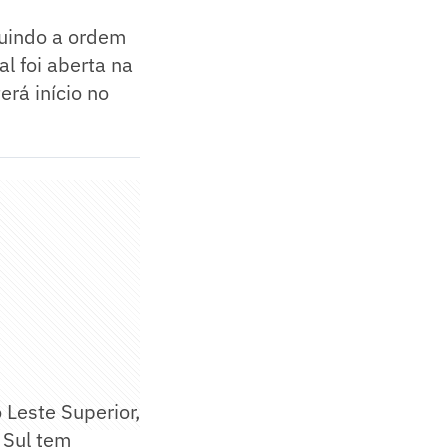
guindo a ordem
l foi aberta na
erá início no
 Leste Superior,
 Sul tem