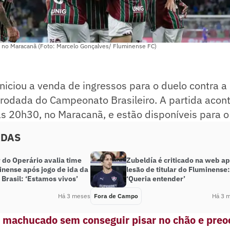
 no Maracanã (Foto: Marcelo Gonçalves/ Fluminense FC)
niciou a venda de ingressos para o duelo contra 
 rodada do Campeonato Brasileiro. A partida acon
s 20h30, no Maracanã, e estão disponíveis para o 
ADAS
 do Operário avalia time
Zubeldía é criticado na web a
inense após jogo de ida da
lesão de titular do Fluminense:
Brasil: ‘Estamos vivos’
‘Queria entender’
Há 3 meses
Fora de Campo
Há 3 
ai machucado sem conseguir pisar no chão e pre