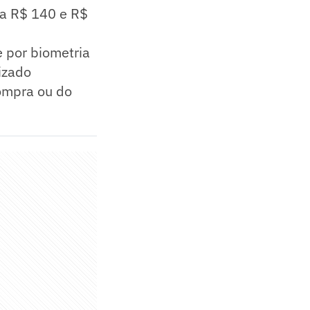
ta R$ 140 e R$
e por biometria
izado
compra ou do