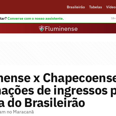
Brasileirão
Tabelas
Vídeo
tar?
Converse com o nosso assistente.
18+ 
Fluminense
nense x Chapecoens
ações de ingressos p
a do Brasileirão
tam no Maracanã