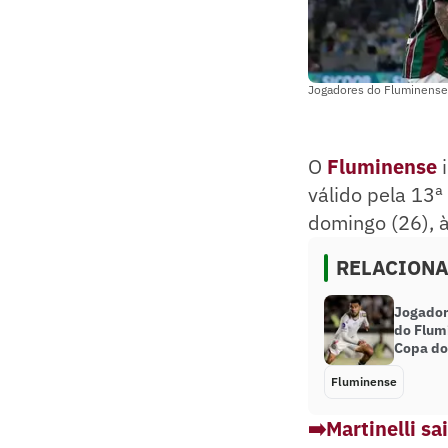
Jogadores do Fluminense
O
Fluminense
i
válido pela 13ª
domingo (26), à
RELACION
Jogador
do Flum
Copa do 
Fluminense
➡️Martinelli s