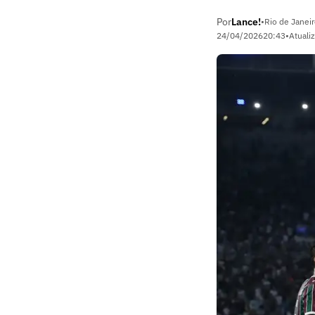
Por
Lance!
•
Rio de Janeir
24/04/2026
20:43
•
Atuali