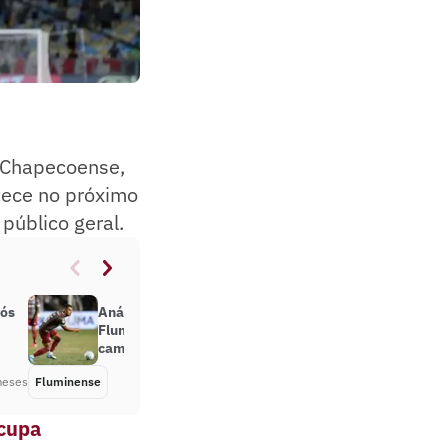
a Chapecoense,
tece no próximo
público geral.
pós
Análise: gramado atrapalha o
Fluminense, mas ausência de
camisa 10 pesa tanto quanto
meses
Fluminense
Há 3 meses
ocupa