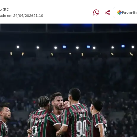
o (RJ)
Favorit
zado em
24/04/2026
21:10