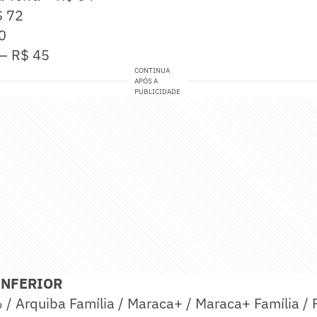
$ 72
90
 – R$ 45
CONTINUA
APÓS A
PUBLICIDADE
INFERIOR
/ Arquiba Família / Maraca+ / Maraca+ Família / 