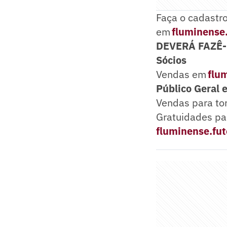
Faça o cadastr
em
fluminense
DEVERÁ FAZÊ-
Sócios
Vendas em
flu
Público Geral 
Vendas para to
Gratuidades pa
fluminense.fu