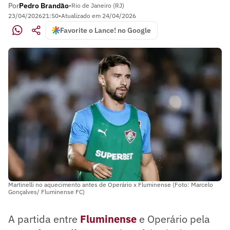
Por
Pedro Brandão
•
Rio de Janeiro (RJ)
23/04/2026
21:50
•
Atualizado em
24/04/2026
Favorite o Lance! no Google
Martinelli no aquecimento antes de Operário x Fluminense (Foto: Marcelo
Gonçalves/ Fluminense FC)
A partida entre
Fluminense
e Operário pela