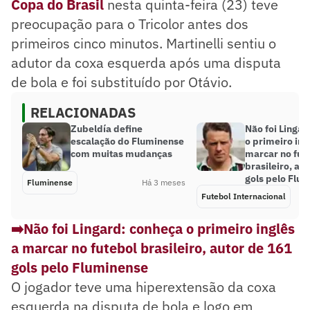
Copa do Brasil
nesta quinta-feira (23) teve
preocupação para o Tricolor antes dos
primeiros cinco minutos. Martinelli sentiu o
adutor da coxa esquerda após uma disputa
de bola e foi substituído por Otávio.
RELACIONADAS
Zubeldía define
Não foi Lingar
escalação do Fluminense
o primeiro ing
com muitas mudanças
marcar no fut
brasileiro, au
gols pelo Flu
Fluminense
Há 3 meses
Futebol Internacional
➡️Não foi Lingard: conheça o primeiro inglês
a marcar no futebol brasileiro, autor de 161
gols pelo Fluminense
O jogador teve uma hiperextensão da coxa
esquerda na disputa de bola e logo em