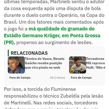
últimas temporadas, Martinelli sentiu o adutor
da coxa esquerda após uma disputa de bola
durante o duelo contra o Operário, na Copa do
Brasil. Um dos fatores mais comentados após
o jogo foi a
má qualidade do gramado do
Estádio Germano Krüger, em Ponta Grossa
(PR),
propenso ao surgimento de lesões.
RELACIONADAS
Técnico do Vasco, Renato
Torcedores do 
Gaúcho recebe punição
MG reprovam 
que vira piada na web
Hulk: ‘Não dá 
Fora de Campo
Há 3 meses
Fora de Campo
Por isso, a torcida do Fluminense
responsabilizou o técnico Zubeldía pela lesão
de Martinelli. Nas redes sociais, torcedores