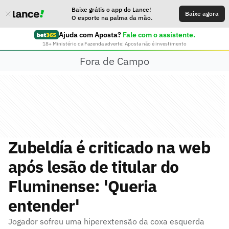
Baixe grátis o app do Lance!
Baixe agora
O esporte na palma da mão.
Ajuda com Aposta?
Fale com o assistente.
18+ Ministério da Fazenda adverte: Aposta não é investimento
Fora de Campo
Zubeldía é criticado na web
após lesão de titular do
Fluminense: 'Queria
entender'
Jogador sofreu uma hiperextensão da coxa esquerda