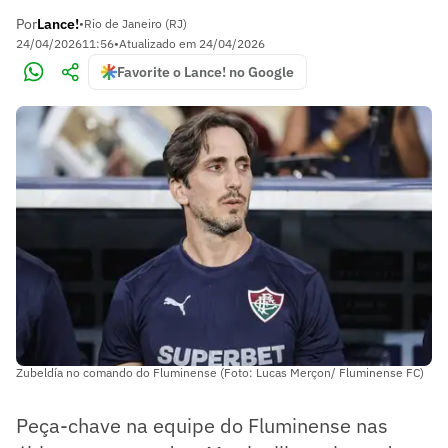
Por
Lance!
•
Rio de Janeiro (RJ)
24/04/2026
11:56
•
Atualizado em
24/04/2026
Favorite o Lance! no Google
Zubeldía no comando do Fluminense (Foto: Lucas Merçon/ Fluminense FC)
Peça-chave na equipe do Fluminense nas