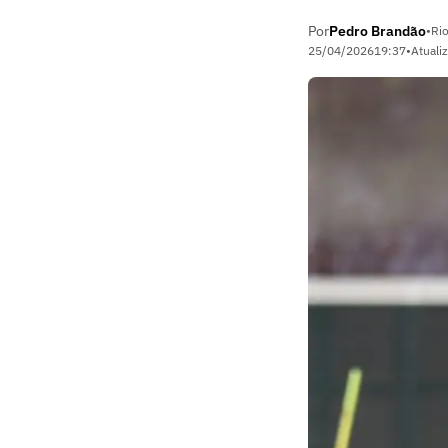
Por
Pedro Brandão
•
Rio
25/04/2026
19:37
•
Atuali