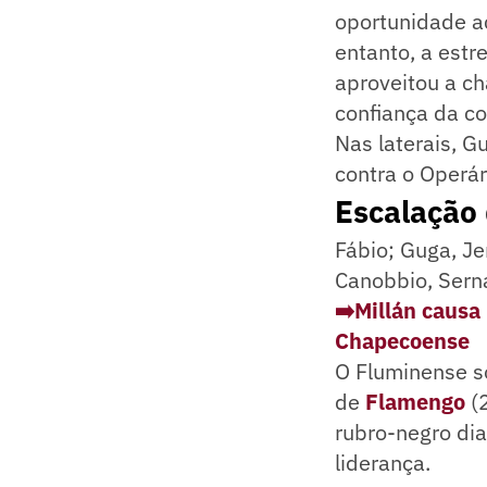
oportunidade a
entanto, a estr
aproveitou a c
confiança da co
Nas laterais, G
contra o Operár
Escalação
Fábio; Guga, Je
Canobbio, Serna
➡️Millán causa
Chapecoense
O Fluminense so
de
Flamengo
(
rubro-negro di
liderança.