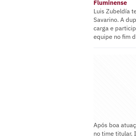
Fluminense
Luis Zubeldía t
Savarino. A dup
carga e partici
equipe no fim d
Após boa atuaçã
no time titular