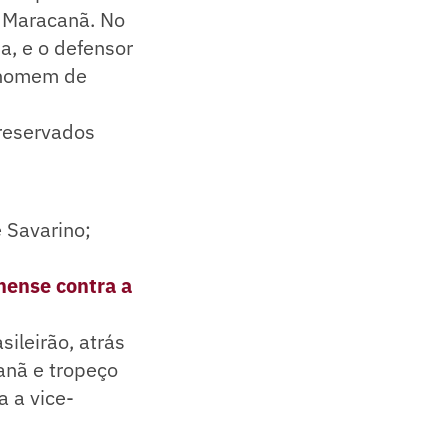
 Maracanã. No
a, e o defensor
, homem de
preservados
e Savarino;
nense contra a
ileirão, atrás
anã e tropeço
a a vice-