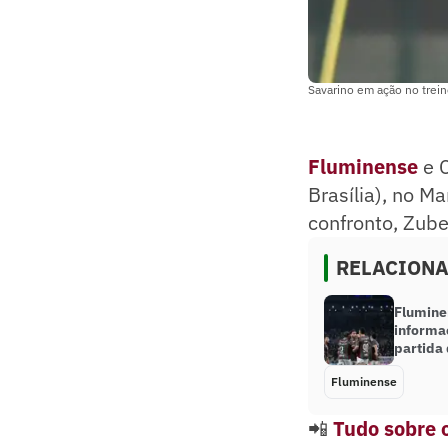
Savarino em ação no trei
Fluminense
e C
Brasília), no M
confronto, Zubel
RELACION
Flumine
informa
partida 
Fluminense
📲
Tudo sobre o