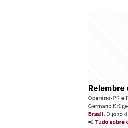
Relembre o
Operário-PR e F
Germano Krüger,
Brasil
. O jogo 
📲
Tudo sobre o