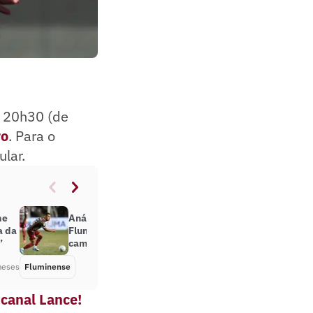
s 20h30 (de
ro
. Para o
ular.
me
Análise: gramado atrapalha o
a da
Fluminense, mas ausência de
’
camisa 10 pesa tanto quanto
meses
Fluminense
Há 3 meses
 canal Lance!