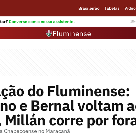
Brasileirão
Tabelas
Vídeo
tar?
Converse com o nosso assistente.
18+ 
Fluminense
ação do Fluminense:
no e Bernal voltam a
, Millán corre por for
a a Chapecoense no Maracanã