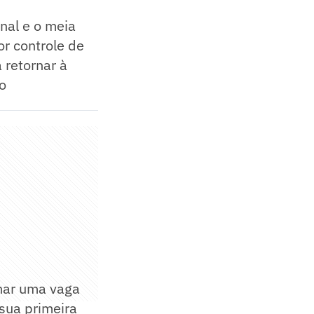
nal e o meia
or controle de
 retornar à
o
umar uma vaga
 sua primeira