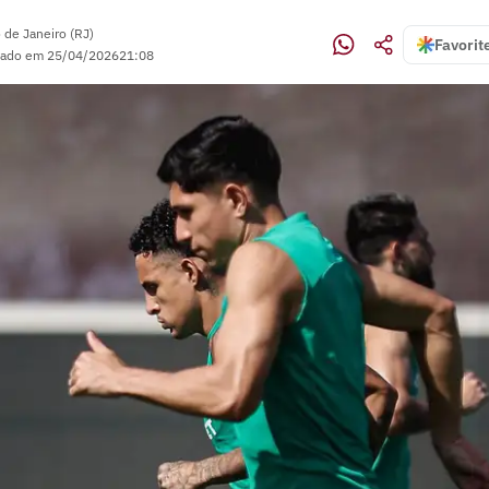
 de Janeiro (RJ)
Favorit
zado em
25/04/2026
21:08