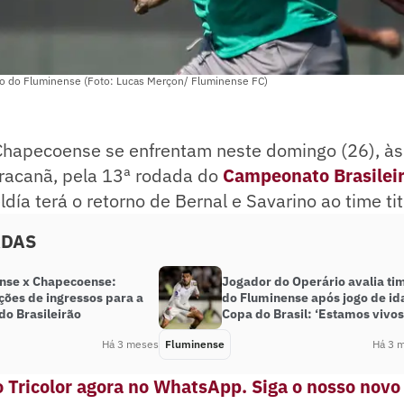
no do Fluminense (Foto: Lucas Merçon/ Fluminense FC)
hapecoense se enfrentam neste domingo (26), à
aracanã, pela 13ª rodada do
Campeonato Brasilei
día terá o retorno de Bernal e Savarino ao time tit
ADAS
nse x Chapecoense:
Jogador do Operário avalia ti
ções de ingressos para a
do Fluminense após jogo de id
do Brasileirão
Copa do Brasil: ‘Estamos vivos
Há 3 meses
Fluminense
Há 3 
 Tricolor agora no WhatsApp. Siga o nosso novo