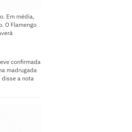
do. Em média,
ão. O Flamengo
averá
teve confirmada
ro na madrugada
 disse a nota