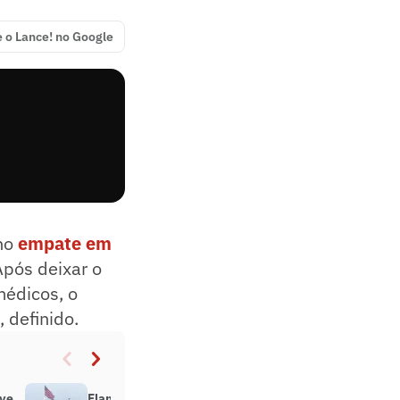
e o Lance! no Google
no
empate em
Após deixar o
médicos, o
 definido.
eve
Flamengo estreia Ninho do Urubu