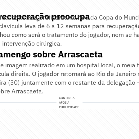
recuperação preocupa
rrascaeta está praticamente fora da Copa do Mun
 clavícula leva de 6 a 12 semanas para recuperaç
lhou como será o tratamento do jogador, nem se h
intervenção cirúrgica.
lamengo sobre Arrascaeta
e imagem realizado em um hospital local, o meia 
ícula direita. O jogador retornará ao Rio de Janei
ira (30) juntamente com o restante da delegação -
bre Arrascaeta.
CONTINUA
APÓS A
PUBLICIDADE