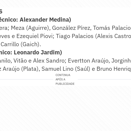
S
écnico: Alexander Medina)
a; Meza (Aguirre), González Pírez, Tomás Palacio
es e Ezequiel Piovi; Tiago Palacios (Alexis Castr
Carrillo (Gaich).
nico: Leonardo Jardim)
anilo, Vitão e Alex Sandro; Evertton Araújo, Jorgin
iz Araújo (Plata), Samuel Lino (Saúl) e Bruno Henri
CONTINUA
APÓS A
PUBLICIDADE