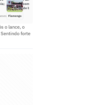
pia;
como palco de jogos das divisões
de base
meses
Flamengo
Há 3 meses
s o lance, o
Sentindo forte