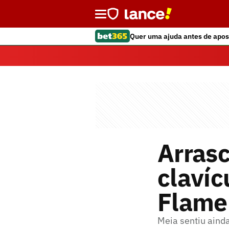
Quer uma ajuda antes de apos
Arrasc
clavíc
Flame
Meia sentiu ainda