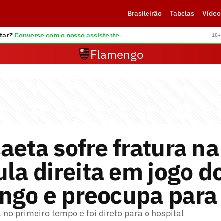
Brasileirão
Tabelas
Vídeo
tar?
Converse com o nosso assistente.
18+ 
Flamengo
aeta sofre fratura na
ula direita em jogo d
ngo e preocupa para
 no primeiro tempo e foi direto para o hospital