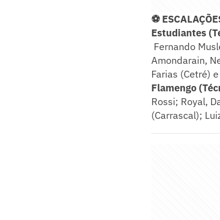
⚽ ESCALAÇÕE
Estudiantes (T
Fernando Musler
Amondarain, Nev
Farias (Cetré) e 
Flamengo (Téc
Rossi; Royal, D
(Carrascal); Lu