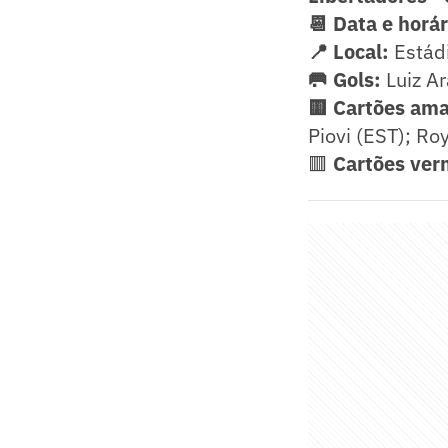
📆 Data e horár
📍 Local:
Estádi
🥅 Gols:
Luiz Ar
🟨 Cartões ama
Piovi (EST); Ro
🟥
Cartões ver