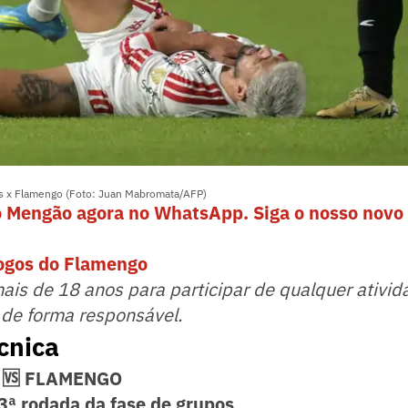
s x Flamengo (Foto: Juan Mabromata/AFP)
o Mengão agora no WhatsApp. Siga o nosso novo 
jogos do Flamengo
mais de 18 anos para participar de qualquer ativid
 de forma responsável.
cnica
 🆚 FLAMENGO
 3ª rodada da fase de grupos