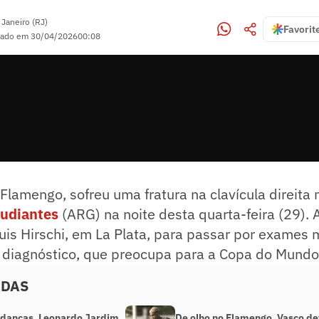
 Janeiro (RJ)
Favorit
zado em
30/04/2026
00:08
 Flamengo,
sofreu uma fratura na clavícula direita 
tudiantes
(ARG) na noite desta quarta-feira (29). 
uis Hirschi, em La Plata, para passar por exames 
 diagnóstico, que preocupa para a Copa do Mundo,
ADAS
anças, Leonardo Jardim
De olho no Flamengo, Vasco d