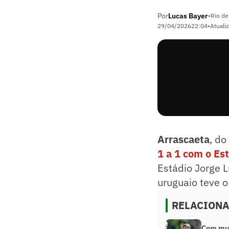
Por
Lucas Bayer
•
Rio de
29/04/2026
22:04
•
Atuali
Arrascaeta
, do
1 a 1 com o Es
Estádio Jorge L
uruguaio teve o
RELACION
Com mud