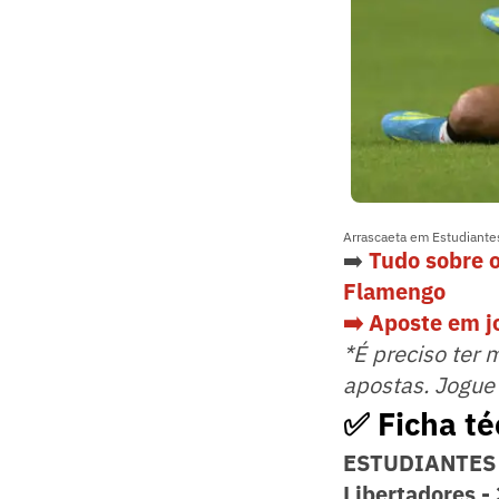
Arrascaeta em Estudiante
➡️
Tudo sobre 
Flamengo
➡️ Aposte em 
*É preciso ter 
apostas. Jogue
✅ Ficha té
ESTUDIANTES
Libertadores -