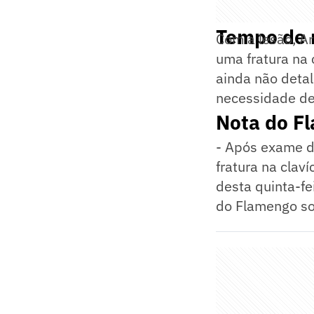
Tempo de 
Com a lesão, A
uma fratura na
ainda não deta
necessidade de 
Nota do F
- Após exame d
fratura na clav
desta quinta-fe
do Flamengo so