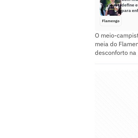
define 
para enf
Flamengo
O meio-campist
meia do Flamen
desconforto na 