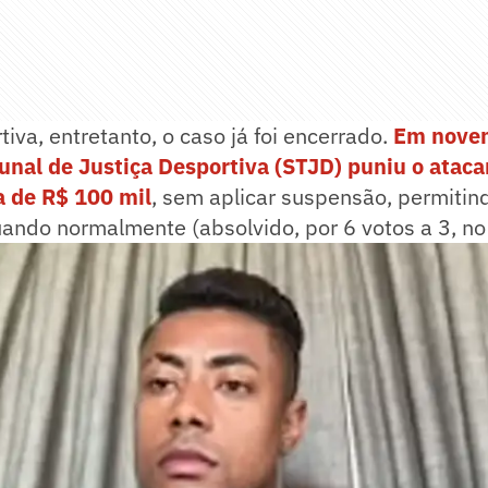
tiva, entretanto, o caso já foi encerrado.
Em novem
bunal de Justiça Desportiva (STJD) puniu o atac
 de R$ 100 mil
, sem aplicar suspensão, permitin
ando normalmente (absolvido, por 6 votos a 3, no 