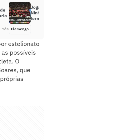
Jogadores do Flamengo vão ao
 de
Ninho do Urubu para aprimorar a
ário
forma física durante as férias
1 mês
Flamengo
Há 1 mês
or estelionato
 as possíveis
leta. O
Soares, que
 próprias