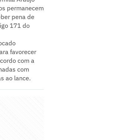
odos permanecem
eber pena de
tigo 171 do
vocado
ara favorecer
acordo com a
lhadas com
s ao lance.