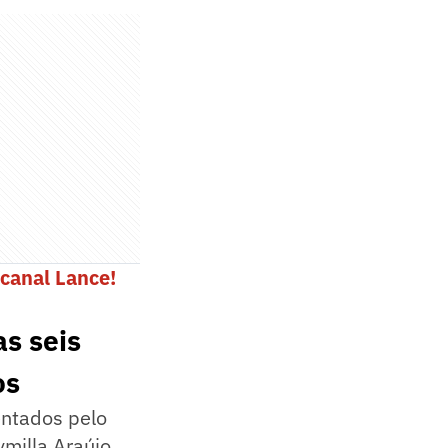
canal Lance!
s seis
os
ntados pelo
milla Araújo