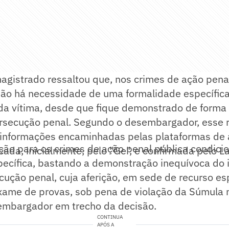
agistrado ressaltou que, nos crimes de ação pena
não há necessidade de uma formalidade específica
da vítima, desde que fique demonstrado de forma 
rsecução penal. Segundo o desembargador, esse re
 informações encaminhadas pelas plataformas de 
ção para os crimes de ação penal pública condici
icada, inicialmente, pelo "Ge", e confirmada pelo L
pecífica, bastando a demonstração inequívoca do 
cução penal, cuja aferição, em sede de recurso es
exame de provas, sob pena de violação da Súmula 
embargador em trecho da decisão.
CONTINUA
APÓS A