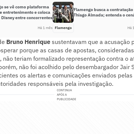
o se vê como plataforma
Flamengo busca a contratação
e entretenimento e coloca
Thiago Almada; entenda o cen
e Disney entre concorrentes
Há 1 mês
Flamengo
Há 
de
Bruno Henrique
sustentavam que a acusação p
osperar porque as casas de apostas, consideradas
, não teriam formalizado representação contra o at
porém, não foi acolhido pelo desembargador Jair 
cientes os alertas e comunicações enviados pelas
toridades responsáveis pela investigação.
CONTINUA
APÓS A
PUBLICIDADE