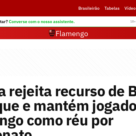
Brasileirão
Tabelas
Vídeo
tar?
Converse com o nosso assistente.
18+ 
Flamengo
a rejeita recurso de 
que e mantém jogado
ngo como réu por
onato