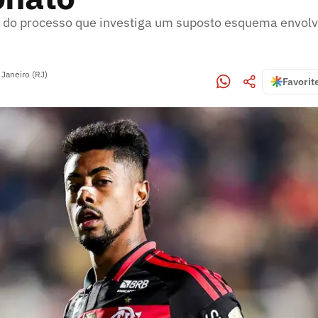
e do processo que investiga um suposto esquema envol
 Janeiro (RJ)
Favorit