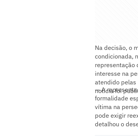
Na decisão, o m
condicionada, 
representação 
interesse na pe
atendido pelas
— A representa
notícia foi publ
formalidade es
vítima na perse
pode exigir re
detalhou o des