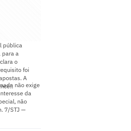
l pública
 para a
clara o
quisito foi
apostas. A
onada não exige
ance!.
interesse da
pecial, não
n. 7/STJ —