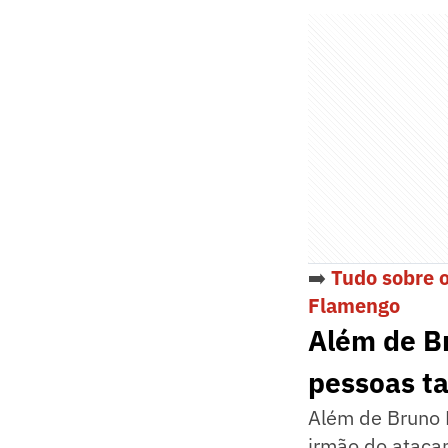
➡️
Tudo sobre 
Flamengo
Além de Br
pessoas t
Além de Bruno 
irmão do atacan