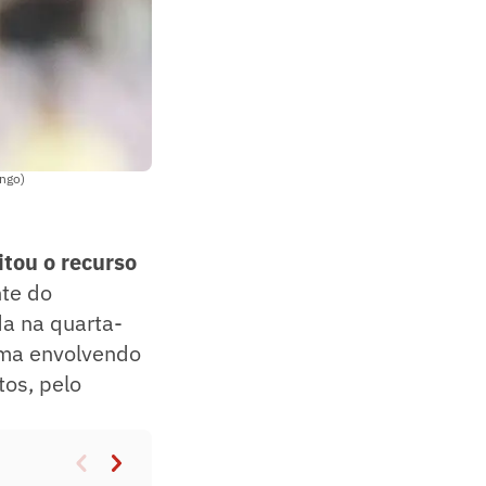
engo)
itou o recurso
te do
da na quarta-
ema envolvendo
tos, pelo