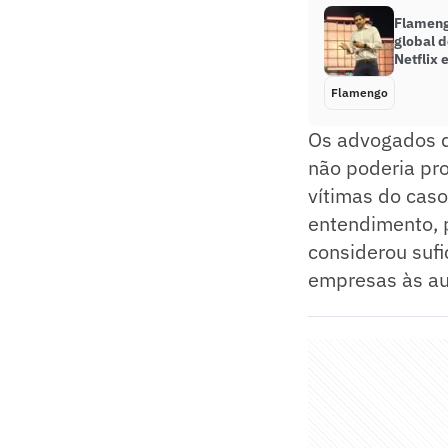
Flameng
global d
Netflix 
Flamengo
Os advogados 
não poderia pr
vítimas do caso
entendimento, 
considerou sufi
empresas às au