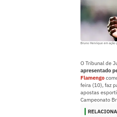
Bruno Henrique em ação p
O Tribunal de Ju
apresentado p
Flamengo
como
feira (10), faz
apostas esporti
Campeonato Bra
RELACION