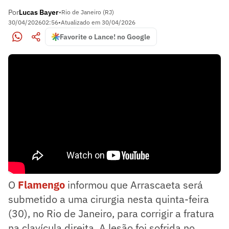
Por
Lucas Bayer
•
Rio de Janeiro (RJ)
30/04/2026
02:56
•
Atualizado em
30/04/2026
Favorite o Lance! no Google
O
Flamengo
informou que Arrascaeta será
submetido a uma cirurgia nesta quinta-feira
(30), no Rio de Janeiro, para corrigir a fratura
na clavícula direita. A lesão foi sofrida no