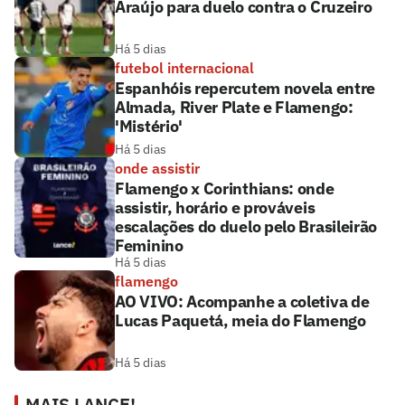
Araújo para duelo contra o Cruzeiro
Há 5 dias
futebol internacional
Espanhóis repercutem novela entre
Almada, River Plate e Flamengo:
'Mistério'
Há 5 dias
onde assistir
Flamengo x Corinthians: onde
assistir, horário e prováveis
escalações do duelo pelo Brasileirão
Feminino
Há 5 dias
flamengo
AO VIVO: Acompanhe a coletiva de
Lucas Paquetá, meia do Flamengo
Há 5 dias
MAIS LANCE!