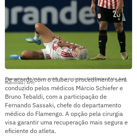
De acordo com o clube, o procedimento será
Arrascaeta sofre lesão no ombro no jogo contra o Estudiantes (Foto: Juan
Mabromata / AFP)
conduzido pelos médicos Márcio Schiefer e
Bruno Tebaldi, com a participação de
Fernando Sassaki, chefe do departamento
médico do Flamengo. A opção pela cirurgia
visa garantir uma recuperação mais segura e
eficiente do atleta.