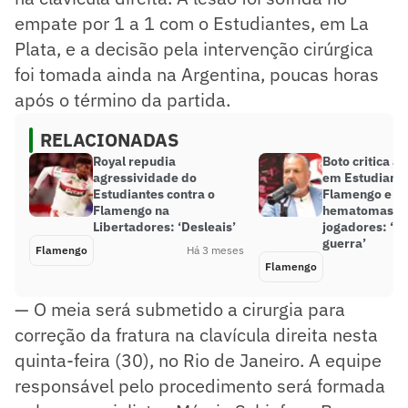
empate por 1 a 1 com o Estudiantes, em La
Plata, e a decisão pela intervenção cirúrgica
foi tomada ainda na Argentina, poucas horas
após o término da partida.
RELACIONADAS
Royal repudia
Boto critica a
agressividade do
em Estudiante
Estudiantes contra o
Flamengo e re
Flamengo na
hematomas e
Libertadores: ‘Desleais’
jogadores: ‘P
guerra’
Flamengo
Há 3 meses
Flamengo
— O meia será submetido a cirurgia para
correção da fratura na clavícula direita nesta
quinta-feira (30), no Rio de Janeiro. A equipe
responsável pelo procedimento será formada