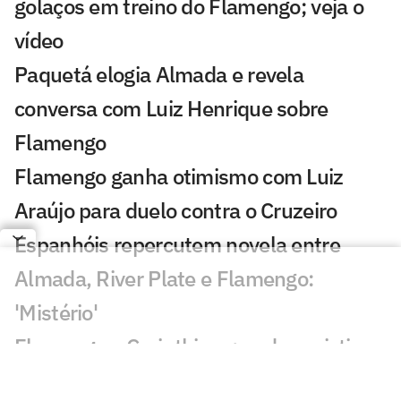
golaços em treino do Flamengo; veja o
vídeo
Paquetá elogia Almada e revela
conversa com Luiz Henrique sobre
Flamengo
Flamengo ganha otimismo com Luiz
Araújo para duelo contra o Cruzeiro
Espanhóis repercutem novela entre
Almada, River Plate e Flamengo:
'Mistério'
Flamengo x Corinthians: onde assistir,
horário e prováveis escalações do duelo