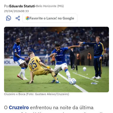
Por
Eduardo Statuti
•
Belo Horizonte (MG)
29/04/2026
08:33
Favorite o Lance! no Google
Cruzeiro x Boca (Foto: Gustavo Aleixo/Cruzeiro)
O
Cruzeiro
enfrentou na noite da última