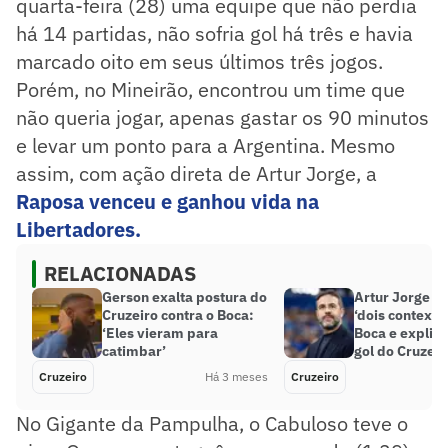
quarta-feira (28) uma equipe que não perdia
há 14 partidas, não sofria gol há três e havia
marcado oito em seus últimos três jogos.
Porém, no Mineirão, encontrou um time que
não queria jogar, apenas gastar os 90 minutos
e levar um ponto para a Argentina. Mesmo
assim, com ação direta de Artur Jorge, a
Raposa venceu e ganhou vida na
Libertadores.
RELACIONADAS
Gerson exalta postura do
Artur Jorge vê
Cruzeiro contra o Boca:
‘dois contexto
‘Eles vieram para
Boca e explic
catimbar’
gol do Cruzeir
Cruzeiro
Há 3 meses
Cruzeiro
No Gigante da Pampulha, o Cabuloso teve o