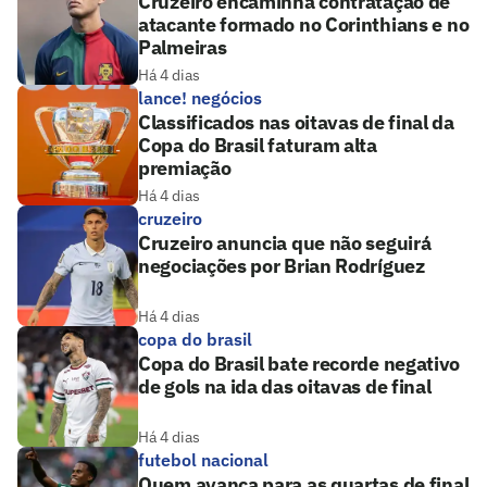
Cruzeiro encaminha contratação de
atacante formado no Corinthians e no
Palmeiras
Há 4 dias
lance! negócios
Classificados nas oitavas de final da
Copa do Brasil faturam alta
premiação
Há 4 dias
cruzeiro
Cruzeiro anuncia que não seguirá
negociações por Brian Rodríguez
Há 4 dias
copa do brasil
Copa do Brasil bate recorde negativo
de gols na ida das oitavas de final
Há 4 dias
futebol nacional
Quem avança para as quartas de final