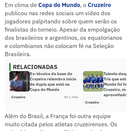
Em clima de
Copa do Mundo
, o
Cruzeiro
publicou nas redes sociais um vídeo dos
jogadores palpitando sobre quem serão os
finalistas do torneio. Apesar da empolgação
dos brasileiros e argentinos, os equatorianos
e colombianos não colocam fé na Seleção
Brasileira.
RELACIONADAS
Ex-técnico da base do
Talento despe
Cruzeiro relembra início
Trio que está 
de dupla que está na
Mundo foi for
Copa do Mundo
Cruzeiro, mas
aproveitado
Cruzeiro
Há 1 mês
Cruzeiro
Além do Brasil, a França foi outra equipe
muito citada pelos atletas cruzeirenses. Os