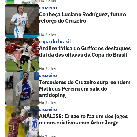
Há 2 dias
cruzeiro
Conheça Luciano Rodríguez, futuro
reforço do Cruzeiro
Há 2 dias
copa do brasil
Análise tática do Guffo: os destaques
da ida das oitavas da Copa do Brasil
Há 2 dias
cruzeiro
Torcedores do Cruzeiro surpreendem
Matheus Pereira em sala do
antidoping
Há 3 dias
cruzeiro
ANÁLISE: Cruzeiro faz um dos jogos
menos criativos com Artur Jorge
Há 3 dias