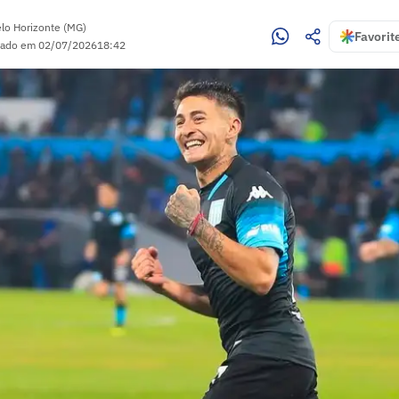
lo Horizonte (MG)
Favorit
zado em
02/07/2026
18:42