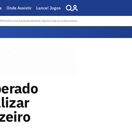
s
Onde Assistir
Lance! Jogos
Ministério da Fazenda adverte: Aposta não é investimento
perado
lizar
zeiro