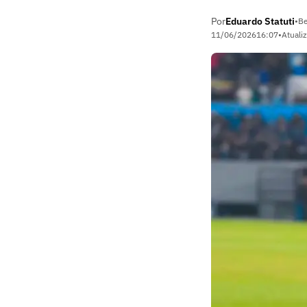
Por
Eduardo Statuti
•
Be
11/06/2026
16:07
•
Atuali