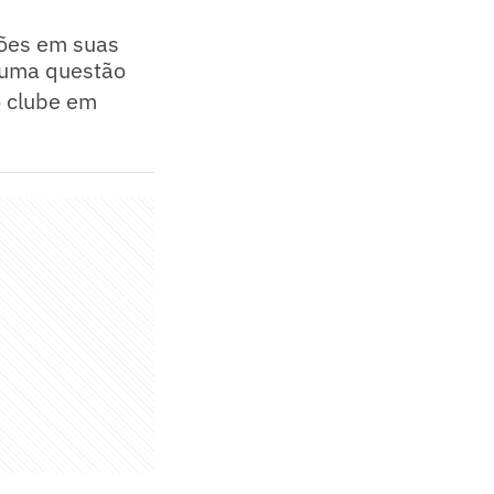
ções em suas
á uma questão
o clube em