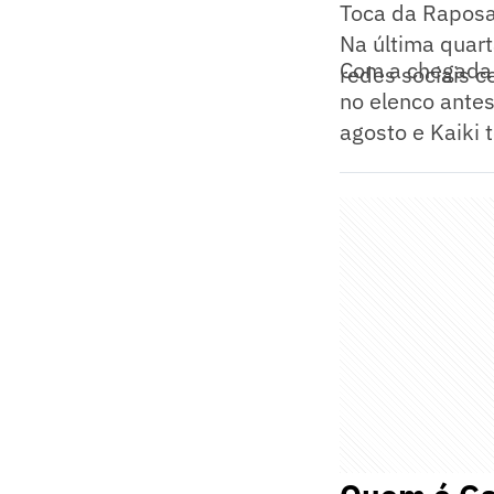
Toca da Raposa 
Na última quart
Com a chegada 
redes sociais c
no elenco ante
agosto e Kaiki