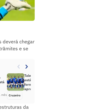
s deverá chegar
 trâmites e se
Talento desperdiçado? Trio que
o
está na Copa do Mundo foi
stá
formado no Cruzeiro, mas pouco
aproveitado
1 mês
Cruzeiro
Há 1 mês
estruturas da