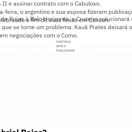
II e assinar contrato com o Cabuloso.
a-feira, o argentino e sua esposa fizeram publica
de Rojas à Belo Horizonte, o Cruzeiro solucionar
elebrando o fim de suas férias em Cancun.
s que se torne um problema. Kauã Prates deixará 
 tem negociações com o Como.
CONTINUA
APÓS A
PUBLICIDADE