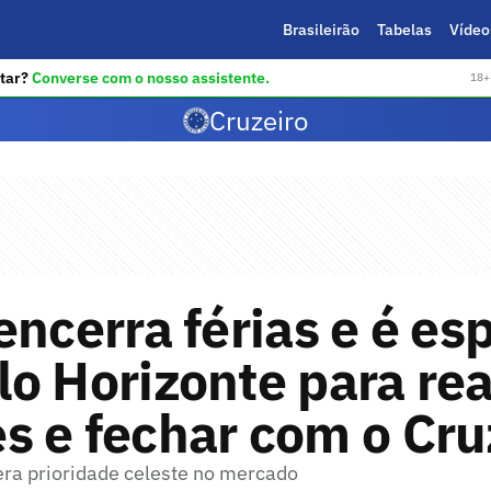
Brasileirão
Tabelas
Vídeo
tar?
Converse com o nosso assistente.
18+ 
Cruzeiro
encerra férias e é es
o Horizonte para rea
 e fechar com o Cru
 era prioridade celeste no mercado