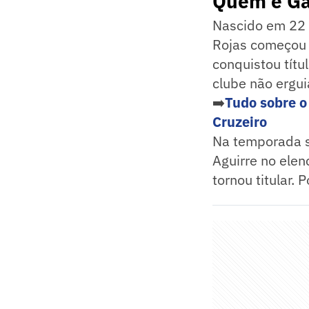
Quem é Ga
Nascido em 22 
Rojas começou s
conquistou títu
clube não ergui
➡️
Tudo sobre o
Cruzeiro
Na temporada se
Aguirre no elen
tornou titular.