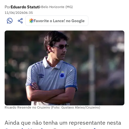
Por
Eduardo Statuti
•
Belo Horizonte (MG)
11/06/2026
06:35
Favorite o Lance! no Google
Ricardo Resende no Cruzeiro (Foto: Gustavo Aleixo/Cruzeiro)
Ainda que não tenha um representante nesta