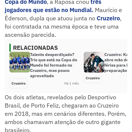
Copa do Mundo
, a Raposa criou
três
jogadores que estão no Mundial.
Maurício e
Éderson, dupla que atuou junta no
Cruzeiro
,
foi contratada na mesma época e teve uma
ascensão parecida.
RELACIONADAS
Talento desperdiçado?
Cruzeiro: Kai
Trio que está na Copa do
abre mão de p
Mundo foi formado no
férias para int
Cruzeiro, mas pouco
preparação fí
aproveitado
Cruzeiro
Cruzeiro
Há 1 mês
Os dois atletas, revelados pelo Desportivo
Brasil, de Porto Feliz, chegaram ao Cruzeiro
em 2018, mas em cenários diferentes. Porém,
ambos chamavam atenção de outro gigante
brasileiro.