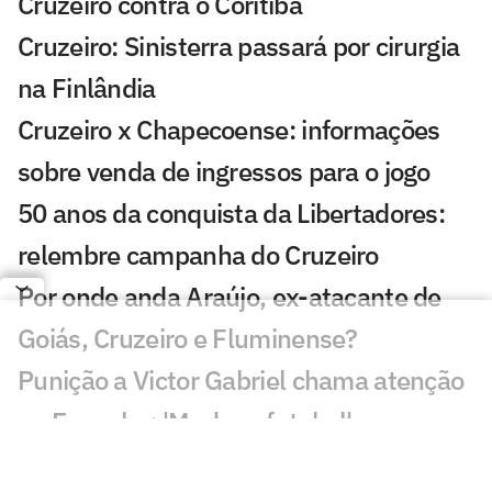
Cruzeiro contra o Coritiba
Cruzeiro: Sinisterra passará por cirurgia
na Finlândia
Cruzeiro x Chapecoense: informações
sobre venda de ingressos para o jogo
50 anos da conquista da Libertadores:
relembre campanha do Cruzeiro
Por onde anda Araújo, ex-atacante de
Goiás, Cruzeiro e Fluminense?
Punição a Victor Gabriel chama atenção
na Espanha: 'Mudar o futebol'
Coritiba x Cruzeiro: onde assistir, horário