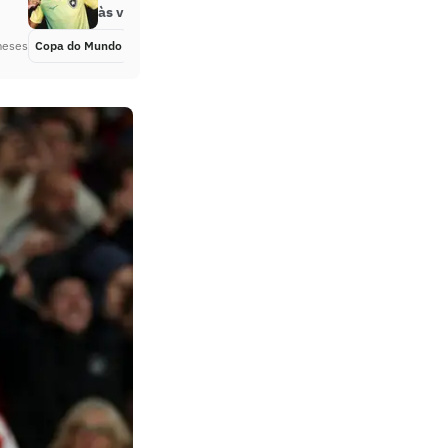
às vésperas da Copa
meses
Copa do Mundo
Há 2 meses