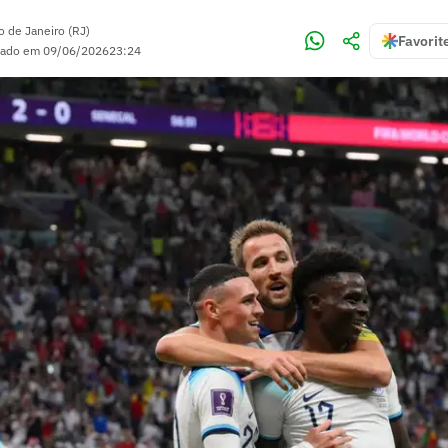
o de Janeiro (RJ)
Favorit
zado em
09/06/2026
23:24