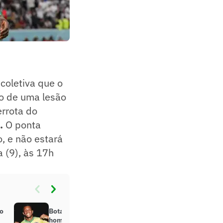
 coletiva que o
o de uma lesão
rrota do
.
O ponta
o, e não estará
a (9), às 17h
o
Botafogo lança camisa em
homenagem à Seleção Brasileira