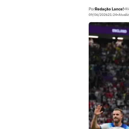
Por
Redação Lance!
•
Ri
09/06/2026
21:24
•
Atuali