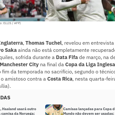
to: ELLIS / AFP)
Inglaterra
,
Thomas Tuchel
, revelou em entrevista
o Saka
ainda não está completamente recuperad
uiles, sofrida durante a
Data Fifa
de março, na de
Manchester City
na final da
Copa da Liga Inglesa
o fim da temporada no sacrifício, segundo o técnic
 o amistoso contra a
Costa Rica
, nesta quarta-feir
ília).
ADAS
, Haaland usará outro
Camisas lançadas para Copa d
 camisa da Noruega;
Mundo não devem ser usadas;