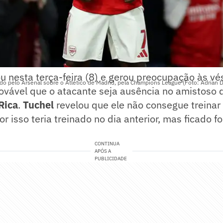
u nesta terça-feira (8) e gerou preocupação às v
o pelo Arsenal sobre o Atlético de Madrid, pela Champions League (Foto: Adrian 
rovável que o atacante seja ausência no amistoso 
Rica
.
Tuchel
revelou que ele não consegue treinar
r isso teria treinado no dia anterior, mas ficado fo
CONTINUA
APÓS A
PUBLICIDADE