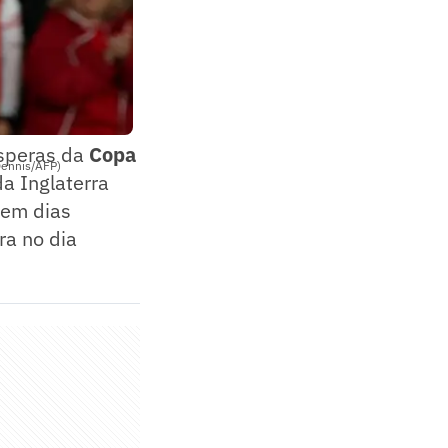
ésperas da
Copa
Dennis/AFP)
da Inglaterra
 em dias
ra no dia