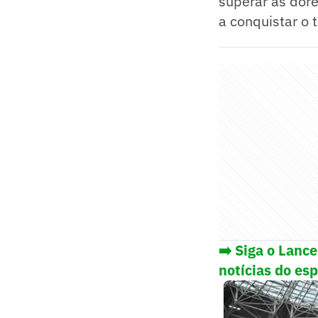
superar as dore
a conquistar o 
➡️ Siga o Lanc
notícias do es