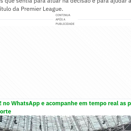
s que sentia para atuar na decisão e para ajudar 
título da Premier League.
CONTINUA
APÓS A
PUBLICIDADE
e! no WhatsApp e acompanhe em tempo real as p
porte