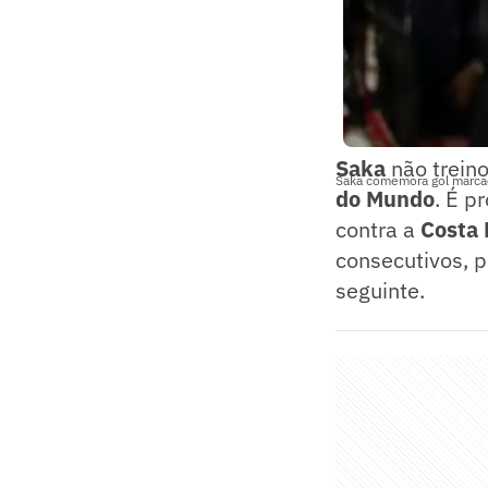
Saka
não treino
Saka comemora gol marcad
do Mundo
. É p
contra a
Costa 
consecutivos, po
seguinte.