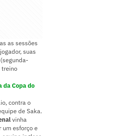
das as sessões
 jogador, suas
 (segunda-
 treino
ia da Copa do
o, contra o
equipe de Saka.
enal
vinha
r um esforço e