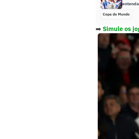
entenda
Copa do Mundo
➡️
Simule os j