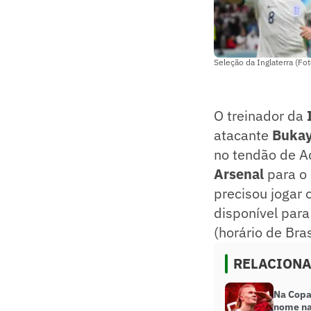
Seleção da Inglaterra (Fo
O treinador da
atacante
Bukay
no tendão de Aq
Arsenal
para o
precisou jogar 
disponível para
(horário de Bras
RELACION
Na Copa
nome na