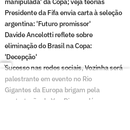
manipulada' da Copa; veja teorias
Presidente da Fifa envia carta à seleção
argentina: 'Futuro promissor'
Davide Ancelotti reflete sobre
eliminação do Brasil na Copa:
'Decepção'
Sucesso nas redes sociais, Vozinha será
palestrante em evento no Rio
Gigantes da Europa brigam pela
contratação de Yan Diomandé
Jogadores da Espanha são flagrados em
momento de carinho após título da Copa