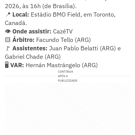
2026, às 16h (de Brasília).
📍
Local:
Estádio BMO Field, em Toronto,
Canadá.
👁️
Onde assistir:
CazéTV
🟨
Árbitro:
Facundo Tello (ARG)
🚩
Assistentes:
Juan Pablo Belatti (ARG) e
Gabriel Chade (ARG)
🖥️
VAR:
Hernán Mastrángelo (ARG)
CONTINUA
APÓS A
PUBLICIDADE