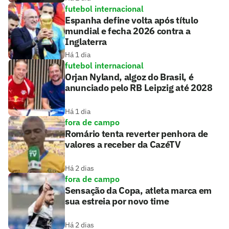
futebol internacional
Espanha define volta após título
mundial e fecha 2026 contra a
Inglaterra
Há 1 dia
futebol internacional
Orjan Nyland, algoz do Brasil, é
anunciado pelo RB Leipzig até 2028
Há 1 dia
fora de campo
Romário tenta reverter penhora de
valores a receber da CazéTV
Há 2 dias
fora de campo
Sensação da Copa, atleta marca em
sua estreia por novo time
Há 2 dias