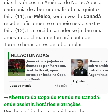
dias históricos na América do Norte. Após a
cerimônia de abertura realizada na quinta-
feira (11), no
México
, será a vez do
Canadá
receber oficialmente o torneio nesta sexta-
feira (12). E a torcida canadense já deu uma
amostra do clima que tomará conta de
Toronto horas antes de a bola rolar.
RELACIONADAS
Quem são os jogadores
Otamendi abre
chamados por Marrocos,
sobre ambien
rival do Brasil, após
trabalho com 
cortes por lesão na Copa
Argentina ant
do Mundo
Argentina
Copa do Mundo
Há 1 mês
➡️
Abertura da Copa do Mundo no Canadá:
onde assistir, horários e atrações
Desde o início da tarde, milhares de