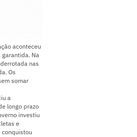
pação aconteceu
a garantida. Na
 derrotada nas
da. Os
 sem somar
iu a
de longo prazo
overno investiu
letas e
o conquistou