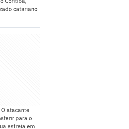
o Coritiba,
izado catariano
. O atacante
sferir para o
ua estreia em