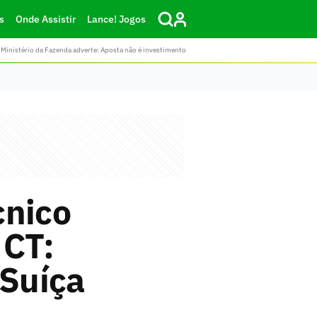
s
Onde Assistir
Lance! Jogos
Ministério da Fazenda adverte: Aposta não é investimento
cnico
 CT:
 Suíça