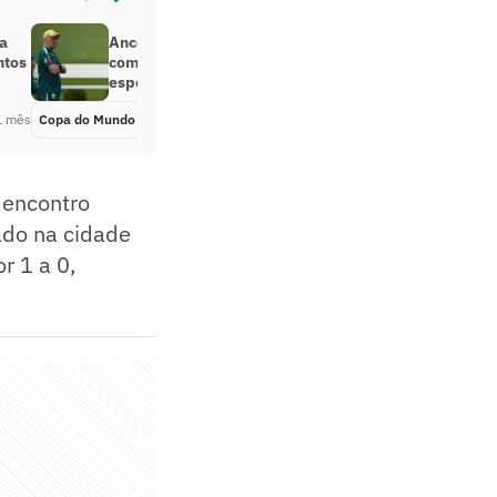
a
Ancelotti celebra estreia em Copas
ntos
com o Brasil: ‘Capítulo muito
especial’
1 mês
Copa do Mundo
Há 1 mês
 encontro
do na cidade
r 1 a 0,