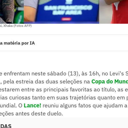
i, Xhaka (Fotos AFP)
a matéria por IA
enfrentam neste sábado (13), às 16h, no Levi's Stadium, nos Estados Unid
 na Copa do Mundo de 2026. Apesar de não estarem entre as principais fa
am histórias curiosas tanto em suas trajetórias quanto em participações
 reuniu alguns fatos que ajudam a contar a história das seleções antes d
e enfrentam neste sábado (13), às 16h, no Levi's 
ado pelo jornalista!
, pela estreia das duas seleções na
Copa do Mund
starem entre as principais favoritas ao título, as 
ias curiosas tanto em suas trajetórias quanto em 
undial. O
Lance!
reuniu alguns fatos que ajudam a
leções antes deste duelo.
ADAS