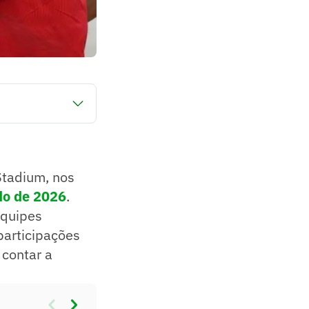
os, pela estreia
voritas ao título,
 anteriores no
este duelo.
Stadium, nos
o de 2026
.
equipes
participações
 contar a