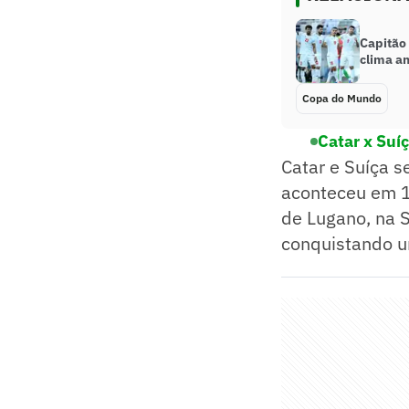
Capitão 
clima a
Copa do Mundo
Catar x Suí
Catar e Suíça s
aconteceu em 1
de Lugano, na S
conquistando um