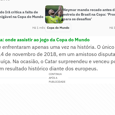
Neymar manda recado antes d
do Irã critica a falta de
estreia do Brasil na Copa: ‘Pro
migável na Copa do Mundo
para os desafios’
Há 1 mês
Copa do Mundo
Há 
ça: onde assistir ao jogo da Copa do Mundo
e enfrentaram apenas uma vez na história. O único
4 de novembro de 2018, em um amistoso disputa
uíça. Na ocasião, o Catar surpreendeu e venceu po
 resultado histórico diante dos europeus.
CONTINUA
APÓS A
PUBLICIDADE