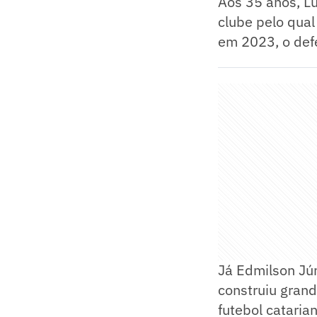
Aos 35 anos, Lu
clube pelo qual
em 2023, o def
Já Edmilson Jún
construiu grand
futebol cataria