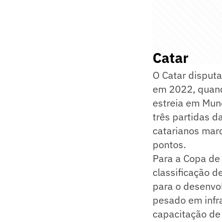
Catar
O Catar disput
em 2022, quando
estreia em Mund
três partidas d
catarianos mar
pontos.
Para a Copa de 
classificação d
para o desenvol
pesado em infra
capacitação de 