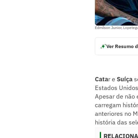
Edmilson Junior, Lopetegu
Ver Resumo d
Catar e Suíça se 
das duas seleções
as equipes carreg
Mundial. O Lance!
Cata
r e
Suíça
s
Resumo supervision
Estados Unidos
Apesar de não e
carregam histór
anteriores no M
história das se
RELACION