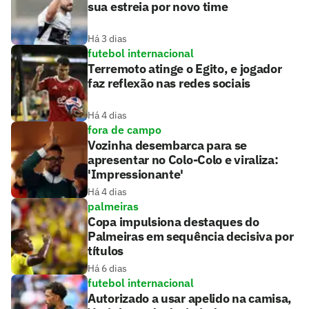
sua estreia por novo time
Há 3 dias
futebol internacional
Terremoto atinge o Egito, e jogador
faz reflexão nas redes sociais
Há 4 dias
fora de campo
Vozinha desembarca para se
apresentar no Colo-Colo e viraliza:
'Impressionante'
Há 4 dias
palmeiras
Copa impulsiona destaques do
Palmeiras em sequência decisiva por
títulos
Há 6 dias
futebol internacional
Autorizado a usar apelido na camisa,