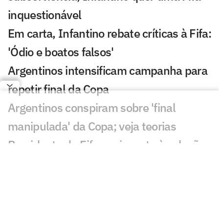
inquestionável
Em carta, Infantino rebate críticas à Fifa:
'Ódio e boatos falsos'
Argentinos intensificam campanha para
repetir final da Copa
Argentinos conspiram sobre 'final
manipulada' da Copa; veja teorias
Presidente da Fifa envia carta à seleção
argentina: 'Futuro promissor'
Davide Ancelotti reflete sobre
eliminação do Brasil na Copa: