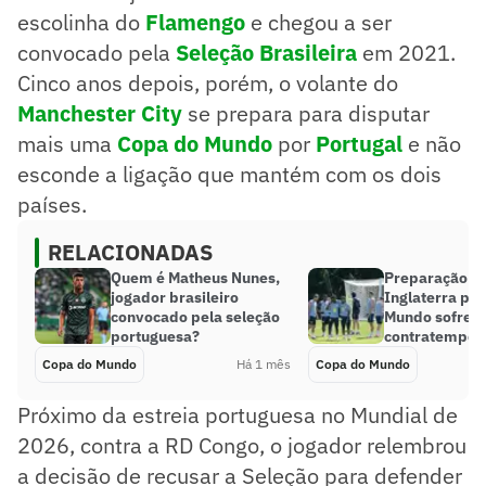
escolinha do
Flamengo
e chegou a ser
convocado pela
Seleção Brasileira
em 2021.
Cinco anos depois, porém, o volante do
Manchester City
se prepara para disputar
mais uma
Copa do Mundo
por
Portugal
e não
esconde a ligação que mantém com os dois
países.
RELACIONADAS
Quem é Matheus Nunes,
Preparação d
jogador brasileiro
Inglaterra pa
convocado pela seleção
Mundo sofre 
portuguesa?
contratempo
Copa do Mundo
Há 1 mês
Copa do Mundo
Próximo da estreia portuguesa no Mundial de
2026, contra a RD Congo, o jogador relembrou
a decisão de recusar a Seleção para defender