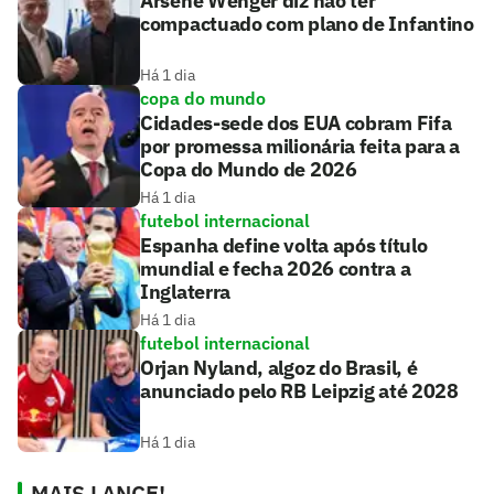
Arsène Wenger diz não ter
compactuado com plano de Infantino
Há 1 dia
copa do mundo
Cidades-sede dos EUA cobram Fifa
por promessa milionária feita para a
Copa do Mundo de 2026
Há 1 dia
futebol internacional
Espanha define volta após título
mundial e fecha 2026 contra a
Inglaterra
Há 1 dia
futebol internacional
Orjan Nyland, algoz do Brasil, é
anunciado pelo RB Leipzig até 2028
Há 1 dia
MAIS LANCE!