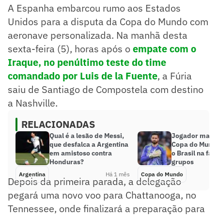
A Espanha embarcou rumo aos Estados
Unidos para a disputa da Copa do Mundo com
aeronave personalizada. Na manhã desta
sexta-feira (5), horas após o
empate com o
Iraque, no penúltimo teste do time
comandado por Luis de la Fuente
, a Fúria
saiu de Santiago de Compostela com destino
a Nashville.
RELACIONADAS
Qual é a lesão de Messi,
Jogador mais 
que desfalca a Argentina
Copa do Mund
em amistoso contra
o Brasil na fas
Honduras?
grupos
Argentina
Há 1 mês
Copa do Mundo
Depois da primeira parada, a delegação
pegará uma novo voo para Chattanooga, no
Tennessee, onde finalizará a preparação para