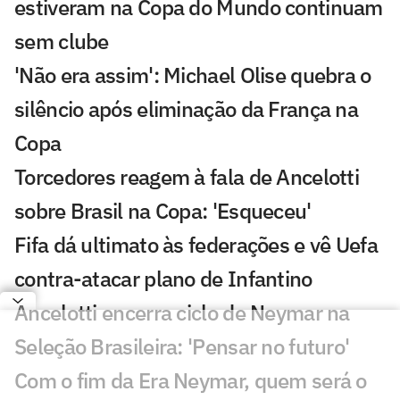
estiveram na Copa do Mundo continuam
sem clube
'Não era assim': Michael Olise quebra o
silêncio após eliminação da França na
Copa
Torcedores reagem à fala de Ancelotti
sobre Brasil na Copa: 'Esqueceu'
Fifa dá ultimato às federações e vê Uefa
contra-atacar plano de Infantino
Ancelotti encerra ciclo de Neymar na
Seleção Brasileira: 'Pensar no futuro'
Com o fim da Era Neymar, quem será o