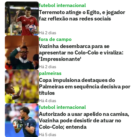
futebol internacional
Terremoto atinge o Egito, e jogador
faz reflexão nas redes sociais
Há 2 dias
fora de campo
Vozinha desembarca para se
apresentar no Colo-Colo e viraliza:
'Impressionante'
Há 2 dias
palmeiras
Copa impulsiona destaques do
Palmeiras em sequência decisiva por
títulos
Há 4 dias
futebol internacional
Autorizado a usar apelido na camisa,
Vozinha pode desistir de atuar no
Colo-Colo; entenda
Há 5 dias