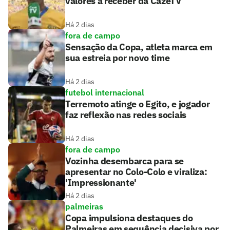
valores a receber da CazéTV
Há 2 dias
fora de campo
Sensação da Copa, atleta marca em
sua estreia por novo time
Há 2 dias
futebol internacional
Terremoto atinge o Egito, e jogador
faz reflexão nas redes sociais
Há 2 dias
fora de campo
Vozinha desembarca para se
apresentar no Colo-Colo e viraliza:
'Impressionante'
Há 2 dias
palmeiras
Copa impulsiona destaques do
Palmeiras em sequência decisiva por