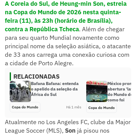
A Coreia do Sul, de Heung-min Son, estreia
na Copa do Mundo de 2026 nesta quinta-
feira (11), às 23h (horário de Brasília),
contra a República Tcheca
. Além de chegar
para seu quarto Mundial novamente como
principal nome da seleção asiática, o atacante
de 33 anos carrega uma conexão curiosa com
a cidade de Porto Alegre.
RELACIONADAS
Bafana Bafana: entenda
México promo
o apelido da seleção da
abertura ‘lati
África do Sul
do Mundo de 2
como foi
Copa do Mundo
Há 1 mês
Copa do Mundo
Atualmente no Los Angeles FC, clube da Major
League Soccer (MLS),
Son
já pisou nos