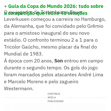
+
Guia da Copa do Mundo 2026: tudo sobre
O ex-jogador de Tottenham e Bayer
a competição que reúne 48 seleções
Leverkusen começou a carreira no Hamburgo,
da Alemanha, que foi convidado pelo Grêmio
para o amistoso inaugural do seu novo
estádio. O confronto terminou 2 a 1 para o
Tricolor Gaúcho, mesmo placar da final do
Mundial de 1983.
À época com 20 anos,
Son
entrou em campo
durante o segundo tempo. Os gols do jogo
foram marcados pelos atacantes André Lima
e Marcelo Moreno e pelo zagueiro
Westermann.
CONTINUA
APÓS A
PUBLICIDADE