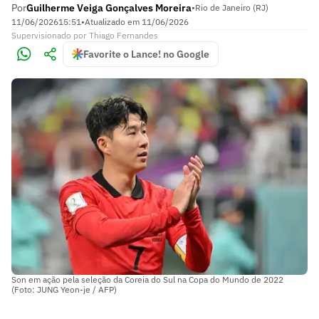
Por
Guilherme Veiga Gonçalves Moreira
•
Rio de Janeiro (RJ)
11/06/2026
15:51
•
Atualizado em
11/06/2026
Supervisionado
por
Thiago Fernandes
Favorite o Lance! no Google
Son em ação pela seleção da Coreia do Sul na Copa do Mundo de 2022
(Foto: JUNG Yeon-je / AFP)