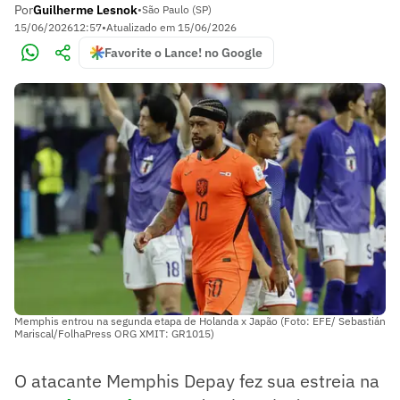
Por
Guilherme Lesnok
•
São Paulo (SP)
15/06/2026
12:57
•
Atualizado em
15/06/2026
Favorite o Lance! no Google
Memphis entrou na segunda etapa de Holanda x Japão (Foto: EFE/ Sebastián
Mariscal/FolhaPress ORG XMIT: GR1015)
O atacante Memphis Depay fez sua estreia na