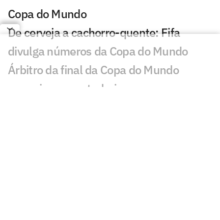
Copa do Mundo
De cerveja a cachorro-quente: Fifa
divulga números da Copa do Mundo
Árbitro da final da Copa do Mundo
anuncia aposentadoria
OPINIÃO: Com respaldo pago por
subserviência, Infantino quer uma Fifa
inquestionável
Em carta, Infantino rebate críticas à Fifa:
'Ódio e boatos falsos'
Argentinos intensificam campanha para
repetir final da Copa