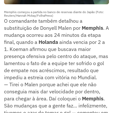
Memphis começou a partida no banco de reservas diante do Japão (Foto:
Reuters/Hannah Mckay/FolhaPress)
O comandante também detalhou a
substituição de Donyell Malen por
Memphis
. A
mudança ocorreu aos 24 minutos da etapa
final, quando a
Holanda
ainda vencia por 2 a
1. Koeman afirmou que buscava maior
presença ofensiva pelo centro do ataque, mas
lamentou o fato de a equipe ter sofrido o gol
de empate nos acréscimos, resultado que
impediu a estreia com vitória no Mundial.
— Tirei o Malen porque achei que ele não
conseguia mais dar velocidade por dentro,
para chegar à área. Daí coloquei o
Memphis
.
São mudanças que a gente faz… infelizmente,
tivemos o azar de tomar o gol — comentou em