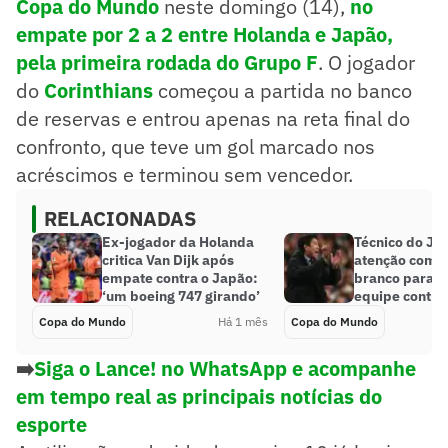
Copa do Mundo
neste domingo (14),
no
empate por 2 a 2 entre Holanda e Japão,
pela primeira rodada do Grupo F
. O jogador
do
Corinthians
começou a partida no banco
de reservas e entrou apenas na reta final do
confronto, que teve um gol marcado nos
acréscimos e terminou sem vencedor.
RELACIONADAS
Ex-jogador da Holanda
Técnico do J
critica Van Dijk após
atenção com 
empate contra o Japão:
branco para in
‘um boeing 747 girando’
equipe contra
Copa do Mundo
Há 1 mês
Copa do Mundo
➡️
Siga o Lance! no WhatsApp e acompanhe
em tempo real as principais notícias do
esporte