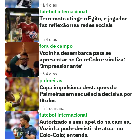
Há 4 dias
futebol internacional
Terremoto atinge o Egito, e jogador
faz reflexão nas redes sociais
Há 4 dias
fora de campo
Vozinha desembarca para se
apresentar no Colo-Colo e viraliza:
'Impressionante'
Há 4 dias
palmeiras
Copa impulsiona destaques do
Palmeiras em sequência decisiva por
títulos
Há 1 semana
futebol internacional
Autorizado a usar apelido na camisa,
Vozinha pode desistir de atuar no
Colo-Colo; entenda