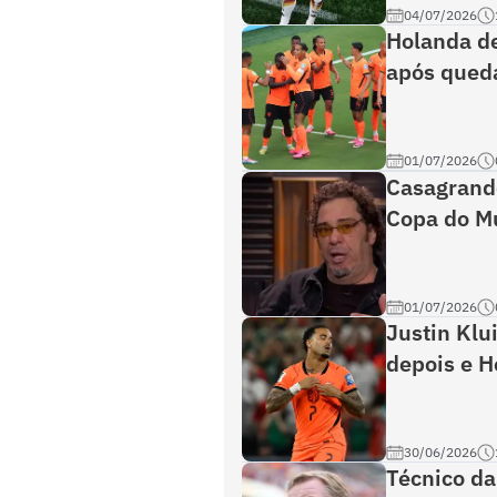
04/07/2026
Holanda de
após qued
01/07/2026
Casagrande
Copa do M
01/07/2026
Justin Klu
depois e H
30/06/2026
Técnico d