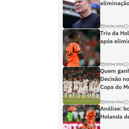
eliminaçã
30/06/2026
Trio da Ho
após elimi
30/06/2026
Quem ganh
Decisão no
Copa do M
30/06/2026
Análise: b
Holanda de