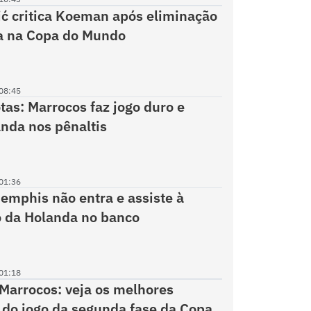
ć critica Koeman após eliminação
a na Copa do Mundo
08:45
tas: Marrocos faz jogo duro e
nda nos pênaltis
01:36
emphis não entra e assiste à
 da Holanda no banco
01:18
Marrocos: veja os melhores
do jogo da segunda fase da Copa