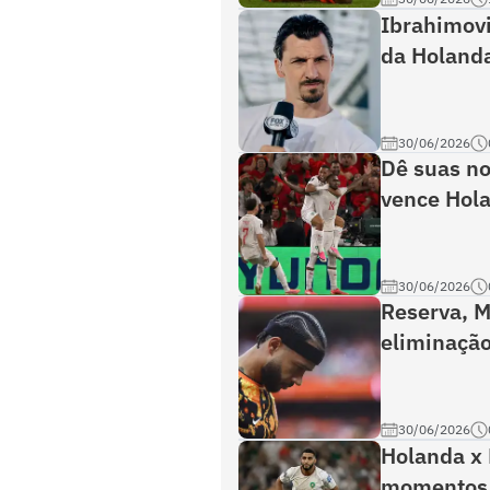
Ibrahimovi
da Holand
30/06/2026
Dê suas no
vence Hola
30/06/2026
Reserva, M
eliminação
30/06/2026
Holanda x 
momentos 