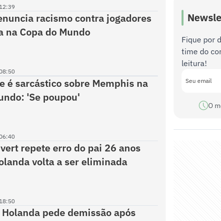
12:39
Newsle
nuncia racismo contra jogadores
a na Copa do Mundo
Fique por 
time do co
leitura!
08:50
 é sarcástico sobre Memphis na
undo: 'Se poupou'
O m
06:40
ivert repete erro do pai 26 anos
olanda volta a ser eliminada
18:50
a Holanda pede demissão após