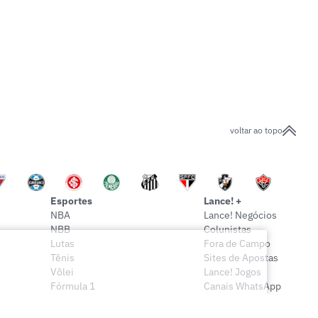
voltar ao topo
Esportes
Lance! +
NBA
Lance! Negócios
NBB
Colunistas
Lutas
Fora de Campo
Tênis
Sites de Apostas
Vôlei
Lance! Jogos
Fórmula 1
Canais WhatsApp
Onde assistir
Sócio Lance!
Mais esportes
Lance! Indica