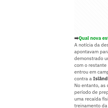
➡️
Qual nova est
A notícia da de
apontavam para
demonstrado uma
com o restante 
entrou em camp
contra a
Islând
No entanto, as 
período de pre
uma recaída fís
treinamento d