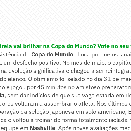
rela vai brilhar na Copa do Mundo? Vote no seu 
sistência da
Copa do Mundo
choca porque os sina
 um desfecho positivo. No mês de maio, o capitão
 evolução significativa e chegou a ser reintegra
do elenco. O otimismo foi selado no dia 31 de ma
o e jogou por 45 minutos no amistoso preparatór
ia
, sem dar indícios de que sua vaga estaria em ri
dores voltaram a assombrar o atleta. Nos últimos 
paração da seleção japonesa em solo americano, 
ica e voltou a treinar de forma totalmente isolada 
a equipe em
Nashville
. Após novas avaliações méd