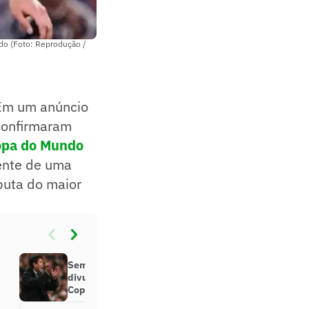
ndo (Foto: Reprodução /
 Em um anúncio
onfirmaram
pa do Mundo
ente de uma
sputa do maior
Sem Mitoma e Minamino, Japão
divulga lista de convocados para a
Copa do Mundo