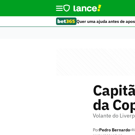
Quer uma ajuda antes de apos
Capitã
da Co
Volante do Liverp
Por
Pedro Bernardo
•
Ri