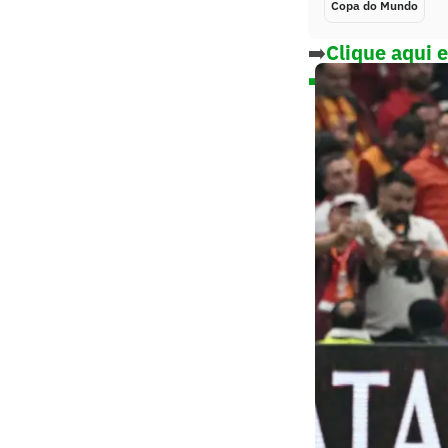
Copa do Mundo
➡️
Clique aqui 
➡️Simule os re