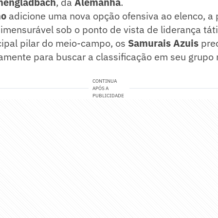
hengladbach
, da
Alemanha
.
no
adicione uma nova opção ofensiva ao elenco, a
 imensurável sob o ponto de vista de liderança tát
cipal pilar do meio-campo, os
Samurais Azuis
pre
camente para buscar a classificação em seu grupo
CONTINUA
APÓS A
PUBLICIDADE