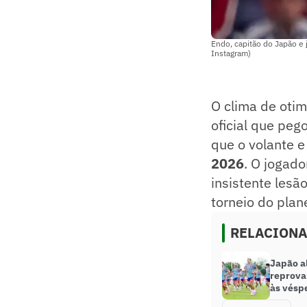
Endo, capitão do Japão e 
Instagram)
O clima de oti
oficial que peg
que o volante e
2026
. O jogad
insistente lesã
torneio do plan
RELACION
Japão al
reprovar
às vésp