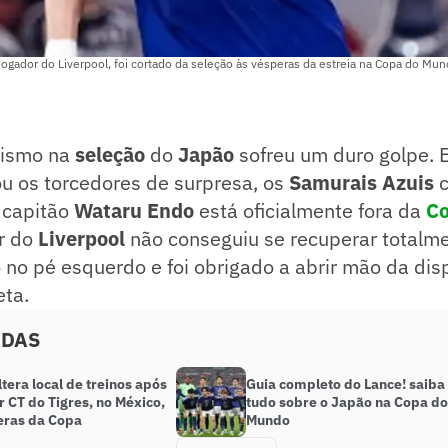
jogador do Liverpool, foi cortado da seleção às vésperas da estreia na Copa do Mu
mismo na
seleção
do
Japão
sofreu um duro golpe.
ou os torcedores de surpresa, os
Samurais Azuis
c
 capitão
Wataru Endo
está oficialmente fora da
Co
or do
Liverpool
não conseguiu se recuperar totalm
o no pé esquerdo e foi obrigado a abrir mão da di
eta.
ADAS
tera local de treinos após
Guia completo do Lance! saiba
 CT do Tigres, no México,
tudo sobre o Japão na Copa do
eras da Copa
Mundo