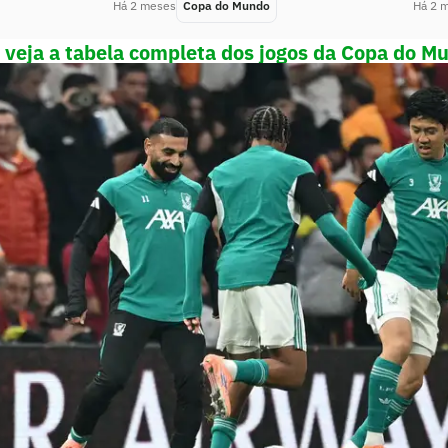
Há 2 meses
Copa do Mundo
Há 2 
e veja a tabela completa dos jogos da Copa do M
sultados dos jogos do Mundial