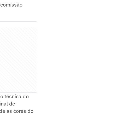
a comissão
o técnica do
inal de
de as cores do