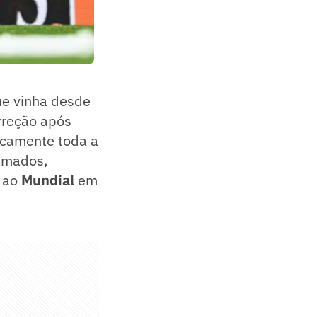
ue vinha desde
orreção após
icamente toda a
amados,
r ao
Mundial
em