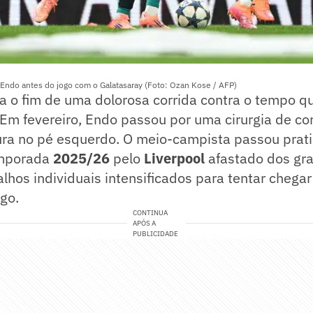
ndo antes do jogo com o Galatasaray (Foto: Ozan Kose / AFP)
a o fim de uma dolorosa corrida contra o tempo q
. Em fevereiro, Endo passou por uma cirurgia de c
tura no pé esquerdo. O meio-campista passou prat
temporada
2025/26
pelo
Liverpool
afastado dos gr
alhos individuais intensificados para tentar chega
go.
CONTINUA
APÓS A
PUBLICIDADE