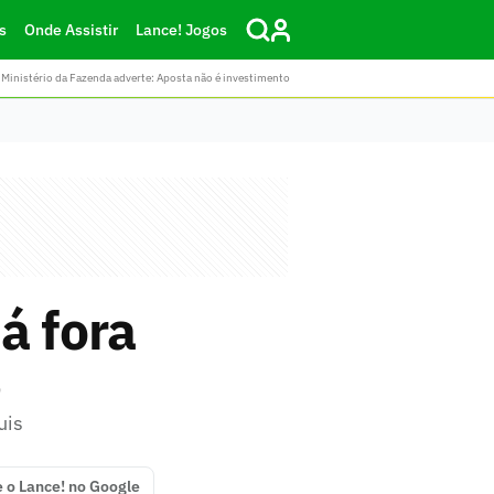
s
Onde Assistir
Lance! Jogos
Ministério da Fazenda adverte: Aposta não é investimento
á fora
6
uis
e o Lance! no Google