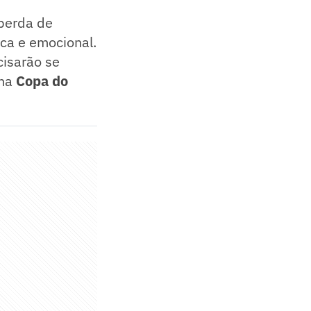
 perda de
ica e emocional.
cisarão se
 na
Copa do