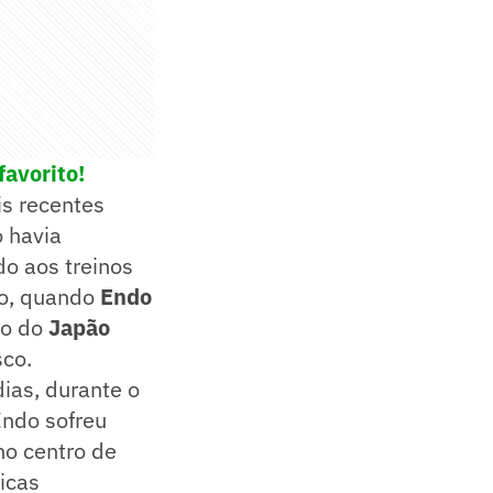
favorito!
is recentes
 havia
do aos treinos
io, quando
Endo
io do
Japão
sco.
dias, durante o
Endo sofreu
no centro de
icas