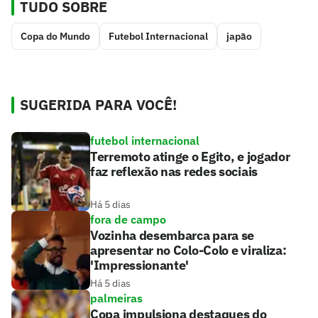
TUDO SOBRE
Copa do Mundo
Futebol Internacional
japão
SUGERIDA PARA VOCÊ!
futebol internacional
Terremoto atinge o Egito, e jogador
faz reflexão nas redes sociais
Há 5 dias
fora de campo
Vozinha desembarca para se
apresentar no Colo-Colo e viraliza:
'Impressionante'
Há 5 dias
palmeiras
Copa impulsiona destaques do