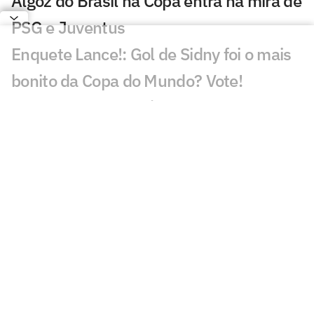
Algoz do Brasil na Copa entra na mira de
PSG e Juventus
Enquete Lance!: Gol de Sidny foi o mais
bonito da Copa do Mundo? Vote!
Gol de Cabo Verde é eleito o melhor da
Copa do Mundo
De cerveja a cachorro-quente: Fifa
divulga números da Copa do Mundo
Árbitro da final da Copa do Mundo
anuncia aposentadoria
OPINIÃO: Com respaldo pago por
subserviência, Infantino quer uma Fifa