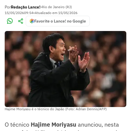
Por
Redação Lance!
•
Rio de Janeiro (RJ)
15/05/2026
09:54
•
Atualizado em
15/05/2026
Favorite o Lance! no Google
Hajime Moriyasu é o técnico do Japão (Foto: Adrian Dennis/AFP)
O técnico
Hajime Moriyasu
anunciou, nesta