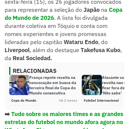
sexta-feira (15), os 26 jogadores convocados
para representar a seleção do
Japão
na
Copa
do Mundo de 2026
. A lista foi divulgada
durante coletiva em Tóquio e conta com
nomes experientes e jovens promessas
lideradas pelo capitão
Wataru Endo
, do
Liverpool
, além do destaque
Takefusa Kubo
,
da
Real Sociedad.
RELACIONADAS
França repete receita na
Atacante colo
convocação em busca da
revolta nas r
terceira final de Copa do
ficar fora de p
Mundo consecutiva
‘Não sabe’
Copa do Mundo
Há 2 meses
Futebol Internacional
➡️
Tudo sobre os maiores times e as grandes
estrelas do futebol no mundo afora agora no