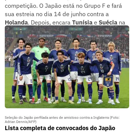
competição. O Japão está no Grupo F e fará
sua estreia no dia 14 de junho contra a
Holanda
. Depois, encara
Tunísia
e
Suécia
na
sequência da fase de grupos.
Seleção do Japão perfilada antes de amistoso contra a Inglaterra (Foto:
Adrian Dennis/AFP)
Lista completa de convocados do Japão