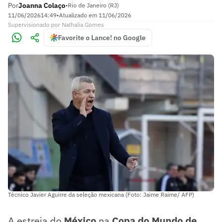
Por
Joanna Colaço
•
Rio de Janeiro (RJ)
11/06/2026
14:49
•
Atualizado em
11/06/2026
Supervisionado
por
Nathalia Gomes
Favorite o Lance! no Google
Técnico Javier Aguirre da seleção mexicana (Foto: Jaime Raime/ AFP)
A estreia do
México
na
Copa do Mundo de