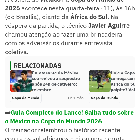
2026
acontece nesta quarta-feira (11), às 16h
(de Brasília), diante da
África do Sul
. Na
véspera da partida, o técnico
Javier Aguirre
chamou atenção ao fazer uma brincadeira
com os adversários durante entrevista
coletiva.
RELACIONADAS
Ex-atacante do México
Hoje a Copa 
sobreviveu a sequestro
começa com M
após 24h de cativeiro;
África do Sul;
relembre
palpite? Vote
Copa do Mundo
Há 1 mês
Copa do Mundo
➡️
Guia Completo do Lance! Saiba tudo sobre
o México na Copa do Mundo 2026
O treinador relembrou o histórico recente
contra os sul-africanos e citou uma derrota