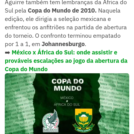
Aguirre também tem lembranças da África do
Sul pela
Copa do Mundo de 2010.
Naquela
edição, ele dirigia a seleção mexicana e
enfrentou os anfitriões na partida de abertura
do torneio. O confronto terminou empatado
por 1 a 1, em
Johannesburgo
.
➡️
México x África do Sul: onde assistir e
prováveis escalações ao jogo da abertura da
Copa do Mundo