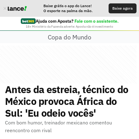
Baixe grátis o app do Lance!
Baixe agora
O esporte na palma da mão.
Ajuda com Aposta?
Fale com o assistente.
18+ Ministério da Fazenda adverte: Aposta não é investimento
Copa do Mundo
Antes da estreia, técnico do
México provoca África do
Sul: 'Eu odeio vocês'
Com bom humor, treinador mexicano comentou
reencontro com rival