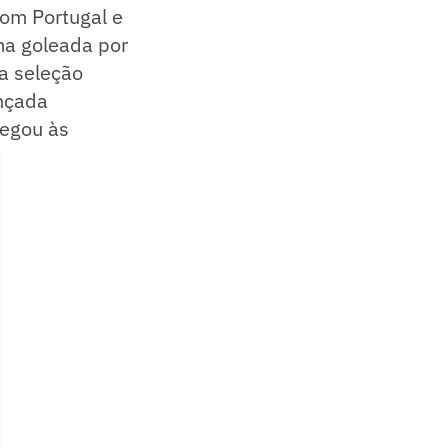
om Portugal e
ma goleada por
 a seleção
nçada
hegou às