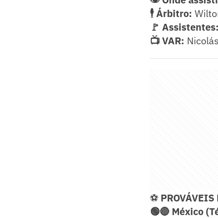
🕴️ Árbitro:
Wilto
🚩 Assistentes
📺 VAR:
Nicolás
⚽
PROVÁVEIS
🟢🔴 México (Té