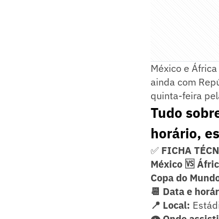
México e Áfric
ainda com Repú
quinta-feira pe
Tudo sobre
horário, e
✅
FICHA TÉC
México 🆚 Áfric
Copa do Mundo
📆 Data e horár
📍 Local:
Estád
👁️ Onde assisti