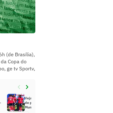
h (de Brasília),
a da Copa do
o, ge tv Sportv,
Veja onde assistir aos amistosos
–
de preparação para a Copa do
Mundo nesta quarta-feira (10/06)