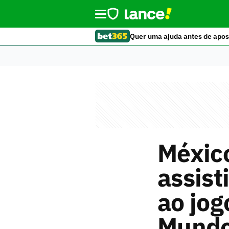
Quer uma ajuda antes de apos
México
assist
ao jog
Mund