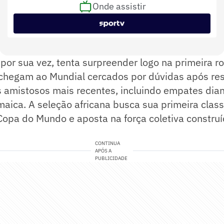
Onde assistir
Bruno Pires (BRA) e Bruno Boschilia
Assistentes
(BRA)
Nicolás Gallo (COL)
Var
, por sua vez, tenta surpreender logo na primeira r
chegam ao Mundial cercados por dúvidas após re
 amistosos mais recentes, incluindo empates dia
aica. A seleção africana busca sua primeira class
opa do Mundo e aposta na força coletiva construí
CONTINUA
APÓS A
PUBLICIDADE