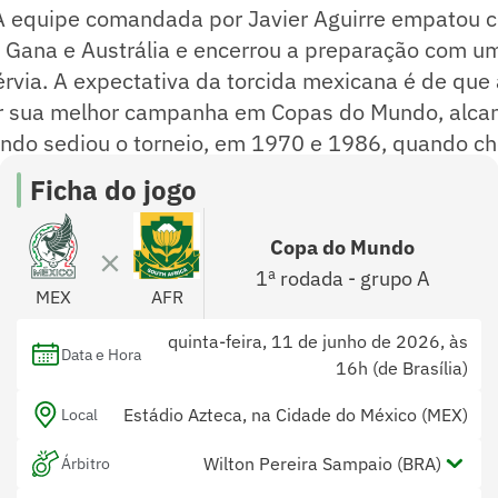
 A equipe comandada por Javier Aguirre empatou c
u Gana e Austrália e encerrou a preparação com u
érvia. A expectativa da torcida mexicana é de que
r sua melhor campanha em Copas do Mundo, alca
ndo sediou o torneio, em 1970 e 1986, quando c
.
Ficha do jogo
Copa do Mundo
1ª rodada - grupo A
MEX
AFR
quinta-feira, 11 de junho de 2026, às
Data e Hora
16h (de Brasília)
Estádio Azteca, na Cidade do México (MEX)
Local
Wilton Pereira Sampaio (BRA)
Árbitro