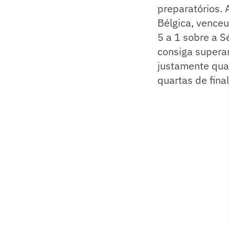
preparatórios.
Bélgica, vence
5 a 1 sobre a S
consiga supera
justamente qua
quartas de final