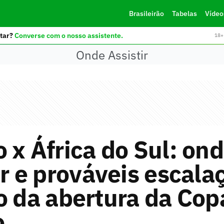
Brasileirão
Tabelas
Vídeo
tar?
Converse com o nosso assistente.
18+ 
Onde Assistir
 x África do Sul: on
ir e prováveis escala
o da abertura da Cop
o