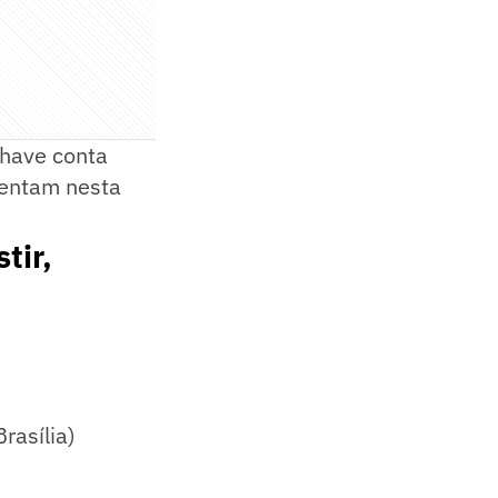
chave conta
rentam nesta
tir,
rasília)