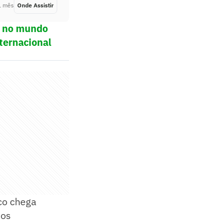
1 mês
Onde Assistir
Há 1 mês
ol no mundo
ternacional
co chega
sos