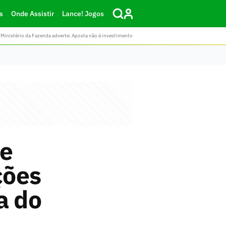
s
Onde Assistir
Lance! Jogos
Ministério da Fazenda adverte: Aposta não é investimento
de
ções
a do