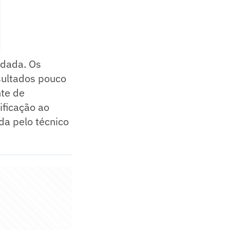
odada. Os
sultados pouco
nte de
ificação ao
da pelo técnico