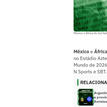
México x África do Sul fa
México
e
Áfric
no Estádio Azte
Mundo de 2026. 
N Sports e SBT
RELACION
Argentin
e prová
Amistos