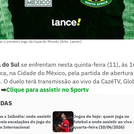
rão o primeiro jogo da Copa do Mundo (Arte: Lance!)
a do Sul
se enfrentam nesta quinta-feira (11), às 16
ca, na Cidade do México, pela partida de abertur
O duelo terá transmissão ao vivo da CazéTV, Glob
.
➡️
Clique para assistir no Sportv
ADAS
a x Islândia: onde assistir
Jogos de hoje: quem joga no
veis escalações do jogo do
futebol e onde assistir ao vivo 
o Internacional
quarta-feira (10/06/2026)