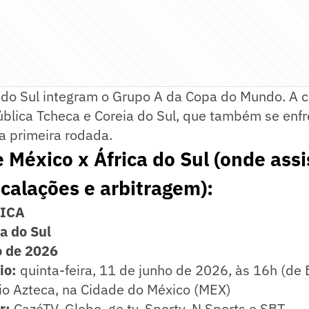
a do Sul integram o Grupo A da Copa do Mundo. A 
blica Tcheca e Coreia do Sul, que também se enf
la primeira rodada.
 México x África do Sul (onde assis
scalações e arbitragem):
NICA
a do Sul
 de 2026
io:
quinta-feira, 11 de junho de 2026, às 16h (de B
io Azteca, na Cidade do México (MEX)
r:
CazéTV, Globo, ge tv, Sportv, N Sports e SBT