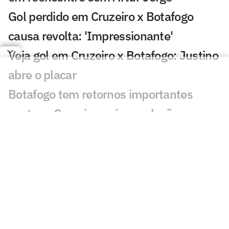
Gol perdido em Cruzeiro x Botafogo
causa revolta: 'Impressionante'
Veja gol em Cruzeiro x Botafogo: Justino
abre o placar
Botafogo tem retornos importantes
contra o Cruzeiro; veja escalação
Botafogo reencontra Artur Jorge, e
Franclim enfrenta o amigo pela primeira
vez
Cruzeiro 1 x 3 Botafogo no Brasileirão
2012; virada com dois de Seedorf