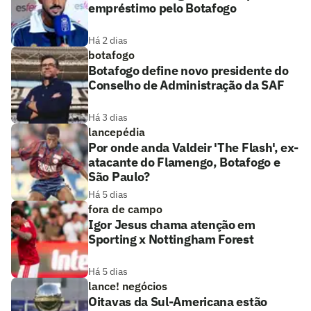
empréstimo pelo Botafogo
Há 2 dias
botafogo
Botafogo define novo presidente do
Conselho de Administração da SAF
Há 3 dias
lancepédia
Por onde anda Valdeir 'The Flash', ex-
atacante do Flamengo, Botafogo e
São Paulo?
Há 5 dias
fora de campo
Igor Jesus chama atenção em
Sporting x Nottingham Forest
Há 5 dias
lance! negócios
Oitavas da Sul-Americana estão