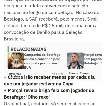
dia que um atleta estiver com a seleção
nacional ao longo da competição. No caso do
Botafogo, a SAF receberá, pelo menos, 5 mil
dólares (cerca de R$ 25 mil) de diária com a
convocação de Danilo para a Seleção
Brasileira.
RELACIONADAS
Campanha do Botafogo
Marçal revela 
contra o câncer de pele
com jogador 
conquista prêmio nos
Botafogo: ‘Olh
EUA
Fora de Campo
Botafogo
Há 1 mês
+
Clubes irão receber menos por cada dia
que um jogador estiver na Copa
+
Marçal revela briga feia com jogador do
Botafogo: 'Olho roxo'
O valor final, contudo, só será conhecido ao