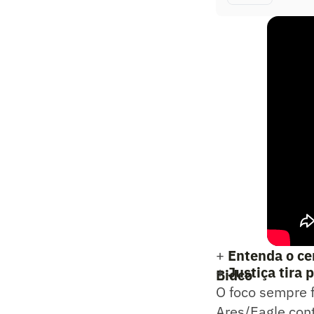
+
Entenda o ce
+
Justiça tira
Bidco
O foco sempre f
Ares/Eagle cont