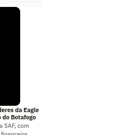
deres da Eagle
o do Botafogo
da SAF, com
financeira,