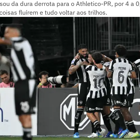
sou da dura derrota para o Athletico-PR, por 4 a 0
oisas fluírem e tudo voltar aos trilhos.