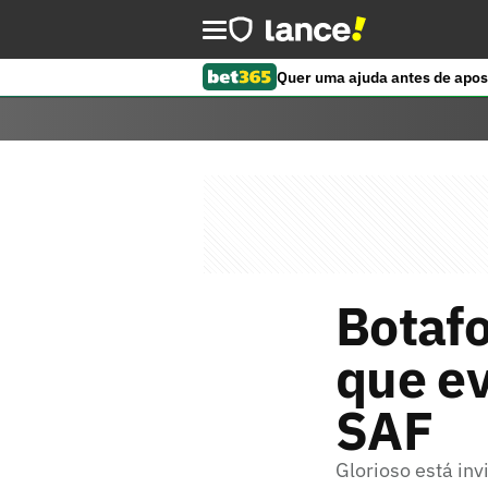
Quer uma ajuda antes de apos
Botafo
que ev
SAF
Glorioso está in