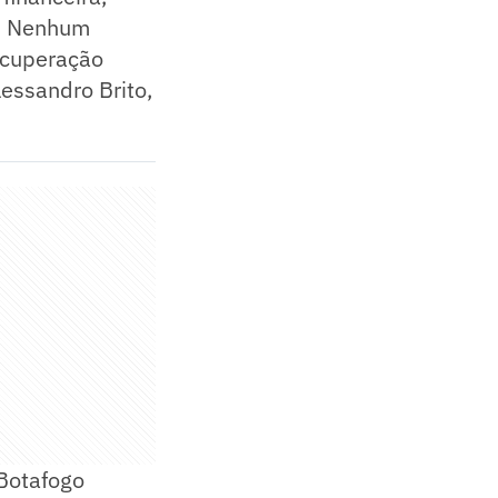
s. Nenhum
ecuperação
lessandro Brito,
 Botafogo