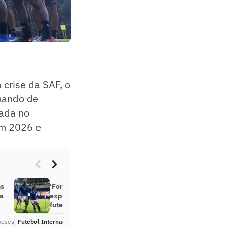
crise da SAF, o
omando de
rada no
em 2026 e
ns
‘Força e velocidade’: ex-Botafogo
da
explica diferenças entre com
futebol russo e brasileiro
meses
Futebol Internacional
Há 3 meses