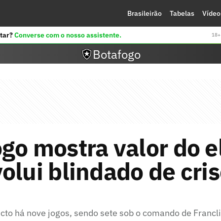
Brasileirão
Tabelas
Vídeo
tar?
Converse com o nosso assistente.
18+ 
Botafogo
go mostra valor do e
olui blindado de cri
victo há nove jogos, sendo sete sob o comando de Franc