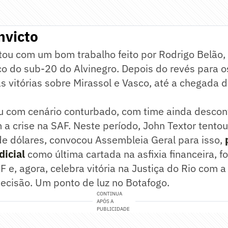
nvicto
tou com um bom trabalho feito por Rodrigo Belão
ico do sub-20 do Alvinegro. Depois do revés para 
 vitórias sobre Mirassol e Vasco, até a chegada 
u com cenário conturbado, com time ainda desconf
 a crise na SAF. Neste período, John Textor tento
de dólares, convocou Assembleia Geral para isso,
dicial
como última cartada na asfixia financeira, fo
e, agora, celebra vitória na Justiça do Rio com a
ecisão. Um ponto de luz no Botafogo.
CONTINUA
APÓS A
PUBLICIDADE