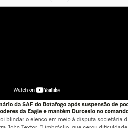
nário da SAF do Botafogo após suspensão de po
 poderes da Eagle e mantém Durcesio no comand
oi blindar o elenco em meio à disputa societária 
ra John Textor. O imbróglio, que gerou dificuldade 