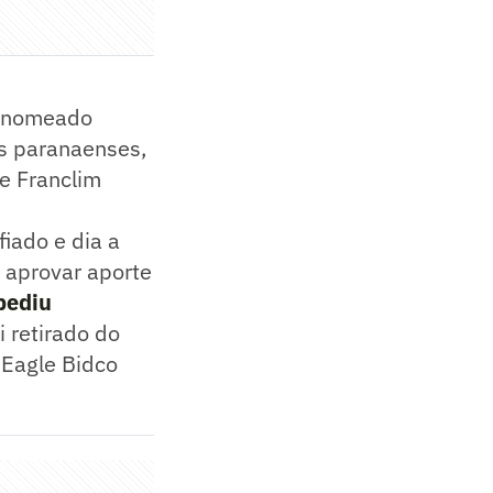
, nomeado
os paranaenses,
de Franclim
iado e dia a
u aprovar aporte
pediu
i retirado do
 Eagle Bidco