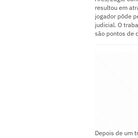
resultou em at
jogador pôde pe
judicial. O tra
são pontos de 
Depois de um t