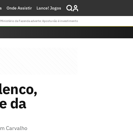
s
Onde Assistir
Lance! Jogos
Ministério da Fazenda adverte: Aposta não é investimento
lenco,
se da
lim Carvalho