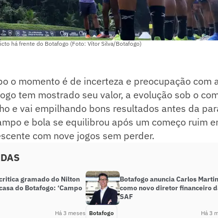
icto há frente do Botafogo (Foto: Vítor Silva/Botafogo)
po o momento é de incerteza e preocupação com a 
fogo tem mostrado seu valor, a evolução sob o c
lho e vai empilhando bons resultados antes da pa
campo e bola se equilibrou após um começo ruim 
escente com nove jogos sem perder.
ADAS
critica gramado do Nilton
Botafogo anuncia Carlos Marti
 casa do Botafogo: ‘Campo
como novo diretor financeiro 
SAF
Há 3 meses
Botafogo
Há 3 