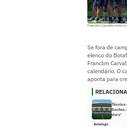
Franclim Carvalho está inv
Se fora de cam
elenco do Bota
Franclim Carva
calendário. O 
aponta para cr
RELACION
Técnico 
Santos,
duro’
Botafogo