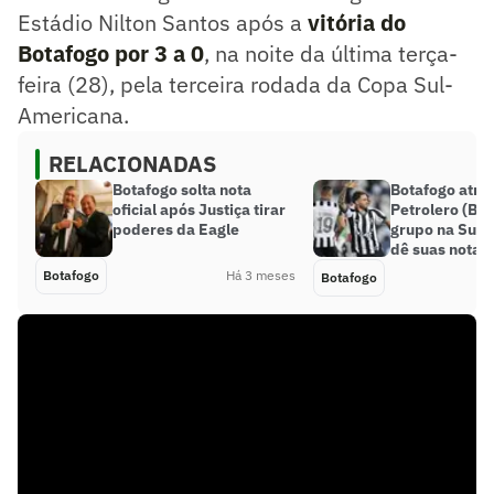
Estádio Nilton Santos após a
vitória do
Botafogo por 3 a 0
, na noite da última terça-
feira (28), pela terceira rodada da Copa Sul-
Americana.
RELACIONADAS
Botafogo solta nota
Botafogo atrop
oficial após Justiça tirar
Petrolero (BOL
poderes da Eagle
grupo na Sul-
dê suas notas
Botafogo
Há 3 meses
Botafogo