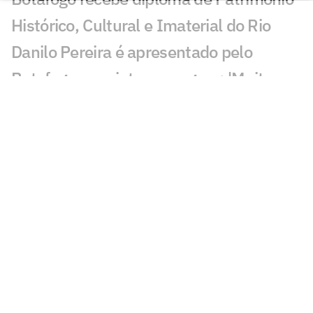
Histórico, Cultural e Imaterial do Rio
Danilo Pereira é apresentado pelo
Botafogo e projeta passagem: 'Muito
motivado'
Botafogo se manifesta após morte de
ex-jogador do clube
Adversário do Botafogo na Sul-
Americana é definido; veja
Quem era Tássio, ex-jogador do
Botafogo que morreu em ventania no
Rio?