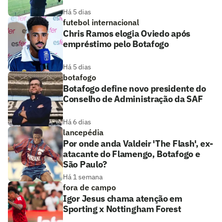
Há 5 dias
futebol internacional
Chris Ramos elogia Oviedo após
empréstimo pelo Botafogo
Há 5 dias
botafogo
Botafogo define novo presidente do
Conselho de Administração da SAF
Há 6 dias
lancepédia
Por onde anda Valdeir 'The Flash', ex-
atacante do Flamengo, Botafogo e
São Paulo?
Há 1 semana
fora de campo
Igor Jesus chama atenção em
Sporting x Nottingham Forest