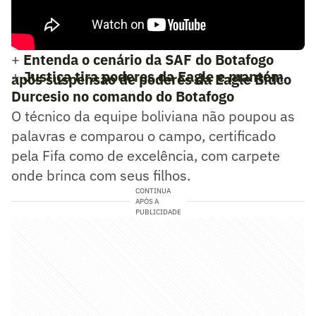
+
Entenda o cenário da SAF do Botafogo
+
Justiça tira poderes da Eagle e mantém
após suspensão de poderes da Eagle Bidco
Durcesio no comando do Botafogo
O técnico da equipe boliviana não poupou as
palavras e comparou o campo, certificado
pela Fifa como de excelência, com carpete
onde brinca com seus filhos.
CONTINUA
APÓS A
PUBLICIDADE