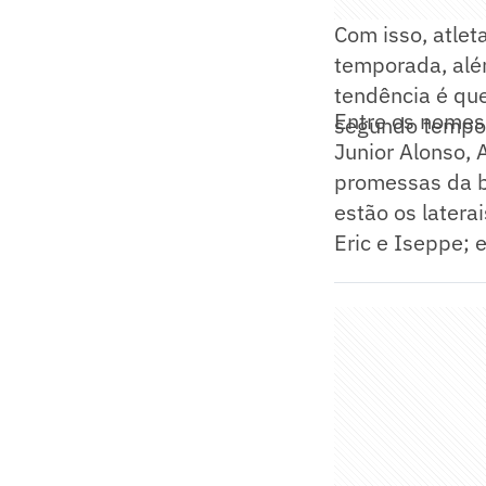
Com isso, atle
temporada, alé
tendência é que
Entre os nomes
segundo tempo 
Junior Alonso, 
promessas da b
estão os latera
Eric e Iseppe; 