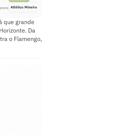
Atlético Mineiro
Há 3 meses
meses
já que grande
Horizonte. Da
tra o Flamengo,