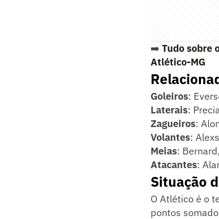
➡️
Tudo sobre o
Atlético-MG
Relacionad
Goleiros
: Ever
Laterais
: Preci
Zagueiros
: Alo
Volantes
: Alex
Meias
: Bernard
Atacantes
: Al
Situação d
O Atlético é o 
pontos somados 