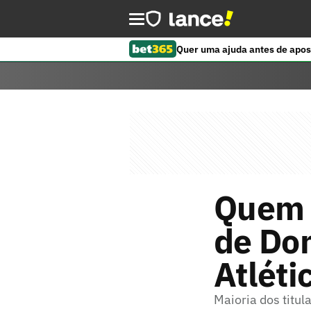
Quer uma ajuda antes de apos
Quem 
de Dom
Atléti
Maioria dos titul