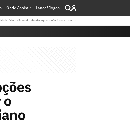
s
Onde Assistir
Lance! Jogos
Ministério da Fazenda adverte: Aposta não é investimento
pções
 o
iano