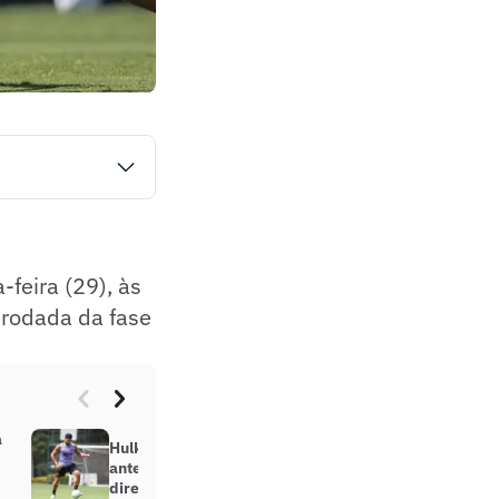
o Estádio Inca
.
-feira (29), às
a rodada da fase
a
Hulk treina separado do elenco
antes de reunião ‘decisiva’ com
diretoria do Atlético-MG