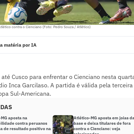
tlético contra o Cienciano (Foto: Pedro Souza / Atlético)
a matéria por IA
té Cusco para enfrentar o Cienciano nesta quarta-feira (29), às 21h30, n
da é válida pela terceira rodada da fase de grupos da Copa Sul-Americana
ado pelo jornalista!
a até Cusco para enfrentar o Cienciano nesta quarta
io Inca Garcilaso. A partida é válida pela terceir
opa Sul-Americana.
ADAS
o-MG aposta na
Atlético-MG aposta em joias d
bilidade contra peruanos
base e deixa titulares de fora
a de resultado positivo na
contra o Cienciano: veja