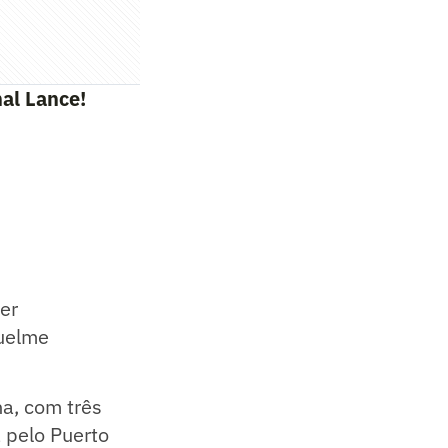
al Lance!
er
quelme
na, com três
 pelo Puerto