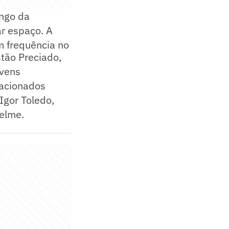
ongo da
r espaço. A
m frequência no
tão Preciado,
ovens
lacionados
Igor Toledo,
uelme.