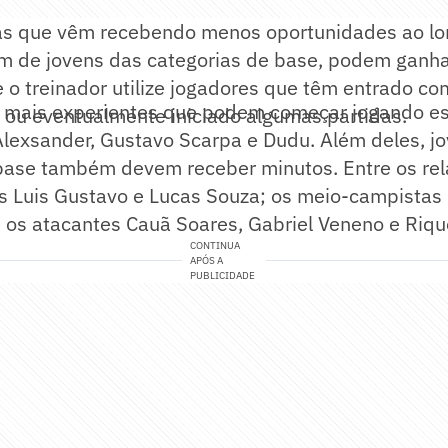
tas que vêm recebendo menos oportunidades ao l
m de jovens das categorias de base, podem ganha
 o treinador utilize jogadores que têm entrado co
 mais experientes que podem começar jogando es
ou eventualmente iniciado algumas partidas.
Alexsander, Gustavo Scarpa e Dudu. Além deles, j
ase também devem receber minutos. Entre os re
is Luis Gustavo e Lucas Souza; os meio-campistas 
e os atacantes Cauã Soares, Gabriel Veneno e Riq
CONTINUA
APÓS A
PUBLICIDADE