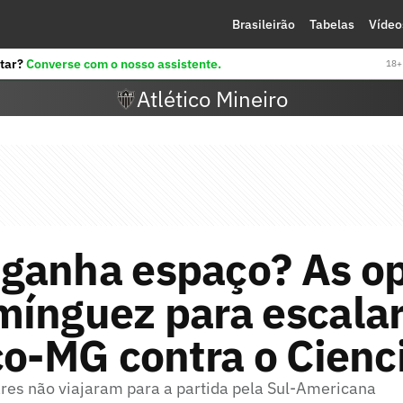
Brasileirão
Tabelas
Vídeo
tar?
Converse com o nosso assistente.
18+ 
Atlético Mineiro
ganha espaço? As o
ínguez para escalar
co-MG contra o Cienc
ares não viajaram para a partida pela Sul-Americana