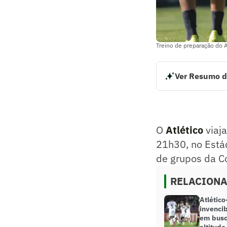
Treino de preparação do A
Ver Resumo d
O Atlético viaja a
Garcilaso. A parti
Resumo supervision
O
Atlético
viaj
21h30, no Estád
de grupos da C
RELACION
Atlétic
invenci
em busc