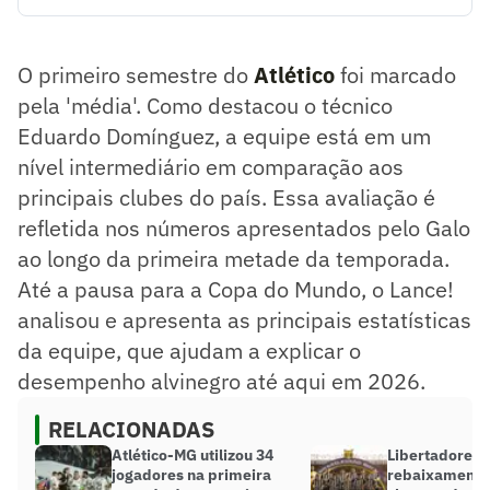
O primeiro semestre do Atlético foi marcado pela 'média'.
Como destacou o técnico Eduardo Domínguez, a equipe
está em um nível intermediário em comparação aos
O primeiro semestre do
Atlético
foi marcado
principais clubes do país. Essa avaliação é refletida nos
números apresentados pelo Galo ao longo da primeira
pela 'média'. Como destacou o técnico
metade da temporada. Até a pausa para a Copa do Mundo, o
Eduardo Domínguez, a equipe está em um
Lance! analisou e apresenta as principais estatísticas da
nível intermediário em comparação aos
equipe, que ajudam a explicar o desempenho alvinegro até
aqui em 2026.
principais clubes do país. Essa avaliação é
Resumo supervisionado pelo jornalista!
refletida nos números apresentados pelo Galo
ao longo da primeira metade da temporada.
Até a pausa para a Copa do Mundo, o Lance!
analisou e apresenta as principais estatísticas
da equipe, que ajudam a explicar o
desempenho alvinegro até aqui em 2026.
RELACIONADAS
Atlético-MG utilizou 34
Libertadores 
jogadores na primeira
rebaixamento: