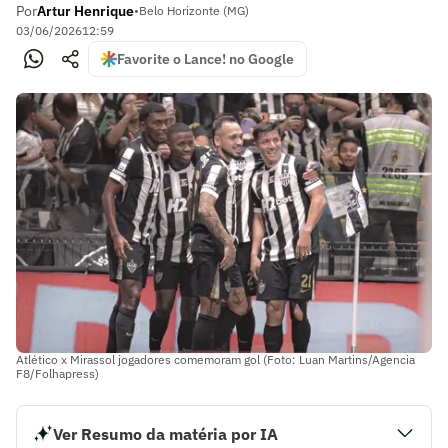
Por
Artur Henrique
•
Belo Horizonte (MG)
03/06/2026
12:59
Favorite o Lance! no Google
Atlético x Mirassol jogadores comemoram gol (Foto: Luan Martins/Agencia
F8/Folhapress)
Ver Resumo da matéria por IA