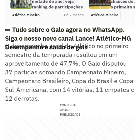
metade do ano: veja
chances do At
ranking de participações
o primeiro se
Atlético Mineiro
Há 2 meses
Atlético Mineiro
➡️
Tudo sobre o Galo agora no WhatsApp.
Siga o nosso novo canal Lance! Atlético-MG
O desempenho geral do Atlético no primeiro
Desempenho e saldo de gols
semestre da temporada resultou em um
aproveitamento de 47,7%. O Galo disputou
37 partidas somando Campeonato Mineiro,
Campeonato Brasileiro, Copa do Brasil e Copa
Sul-Americana, com 14 vitórias, 11 empates e
12 derrotas.
CONTINUA
APÓS A
PUBLICIDADE