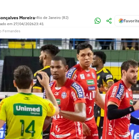
Gonçalves Moreira
•
Rio de Janeiro (RJ)
Favorit
zado em
27/04/2026
23:41
o Fernandes