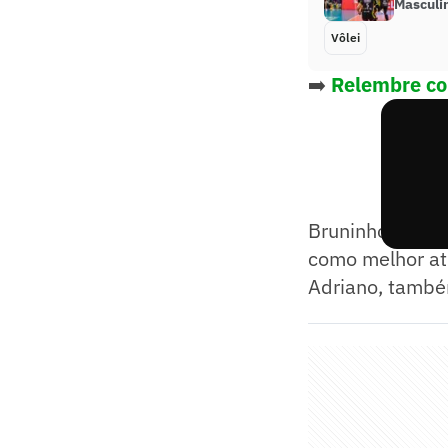
Masculi
Vôlei
➡️
Relembre com
Bruninho, levan
como melhor atl
Adriano, també