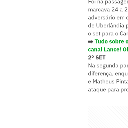
Foi na passage
marcava 24 a 21
adversário em 
de Uberlândia p
o set para o C
➡️
Tudo sobre 
canal Lance! O
2º SET
Na segunda parc
diferença, enq
e Matheus Pinta
ataque para pro