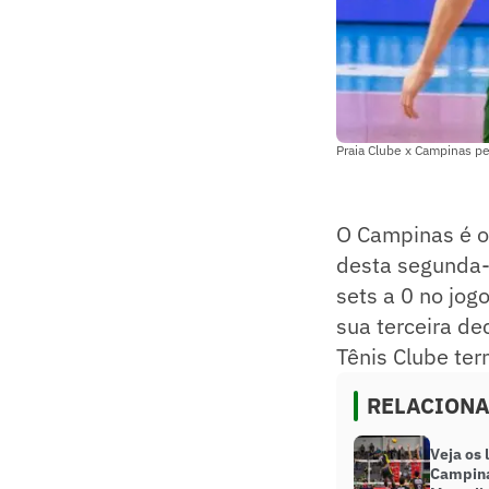
Praia Clube x Campinas pe
O Campinas é o 
desta segunda-f
sets a 0 no jog
sua terceira de
Tênis Clube te
RELACION
Veja os 
Campina