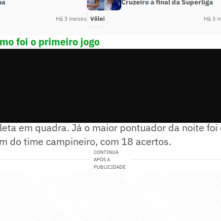
na
Cruzeiro à final da Superliga
Há 3 meses
Vôlei
Há 3 
o foi o primeiro jogo
tador e capitão do Campinas, foi escolhido em vo
eta em quadra. Já o maior pontuador da noite foi 
m do time campineiro, com 18 acertos.
CONTINUA
APÓS A
PUBLICIDADE