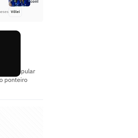
confira horário e onde assistir
meses
Vôlei
Há 3 meses
tação popular
o ponteiro