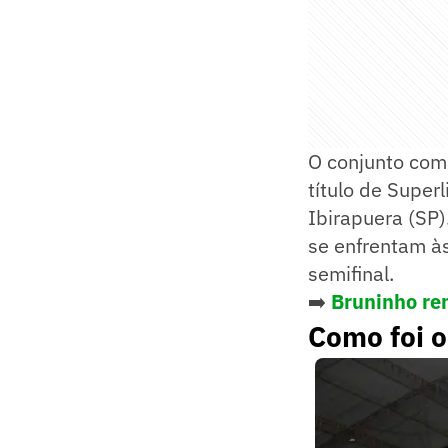
O conjunto coma
título de Super
Ibirapuera (SP)
se enfrentam às
semifinal.
➡️
Bruninho ren
Como foi o