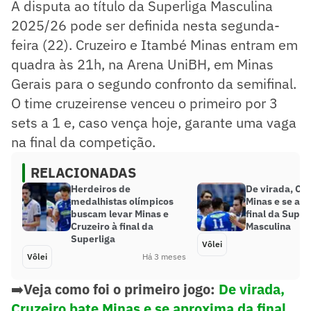
A disputa ao título da Superliga Masculina
2025/26 pode ser definida nesta segunda-
feira (22). Cruzeiro e Itambé Minas entram em
quadra às 21h, na Arena UniBH, em Minas
Gerais para o segundo confronto da semifinal.
O time cruzeirense venceu o primeiro por 3
sets a 1 e, caso vença hoje, garante uma vaga
na final da competição.
RELACIONADAS
Herdeiros de
De virada, Cru
medalhistas olímpicos
Minas e se ap
buscam levar Minas e
final da Super
Cruzeiro à final da
Masculina
Superliga
Vôlei
Vôlei
Há 3 meses
➡️
Veja como foi o primeiro jogo:
De virada,
Cruzeiro bate Minas e se aproxima da final