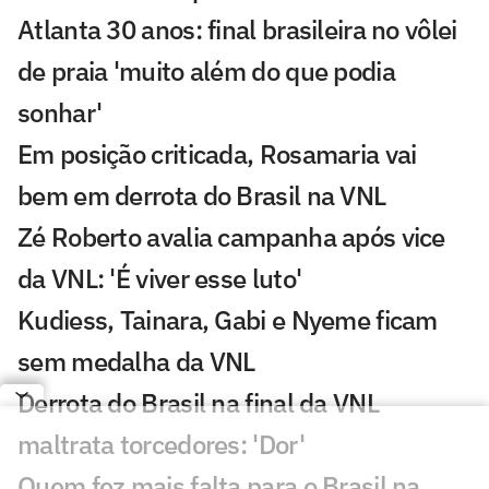
Atlanta 30 anos: final brasileira no vôlei
de praia 'muito além do que podia
sonhar'
Em posição criticada, Rosamaria vai
bem em derrota do Brasil na VNL
Zé Roberto avalia campanha após vice
da VNL: 'É viver esse luto'
Kudiess, Tainara, Gabi e Nyeme ficam
sem medalha da VNL
Derrota do Brasil na final da VNL
maltrata torcedores: 'Dor'
Quem fez mais falta para o Brasil na