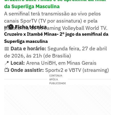
da Superliga Masculina
A semifinal terá transmissão ao vivo pelos
canais SporTV (TV por assinatura) e pela
✅🏐 Ficha técnica
plataforma de streaming Volleyball World TV.
Cruzeiro x Itambé Minas- 2º jogo da semifinal da
Superliga masculina
📅
Data e horário:
Segunda feira, 27 de abril
de 2026, às 21h (de Brasília)
📍
Local:
Arena UniBH, em Minas Gerais
📺
Onde assistir:
Sportv2 e VBTV (streaming)
CONTINUA
APÓS A
PUBLICIDADE