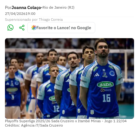
Por
Joanna Colaço
•
Rio de Janeiro (RJ)
27/04/2026
19:00
Supervisionado
por
Thiago Correia
Favorite o Lance! no Google
Playoffs Superliga 2025/26 Sada Cruzeiro x Itambé Minas - Jogo 1 22/04
Créditos: Agência i7/Sada Cruzeiro