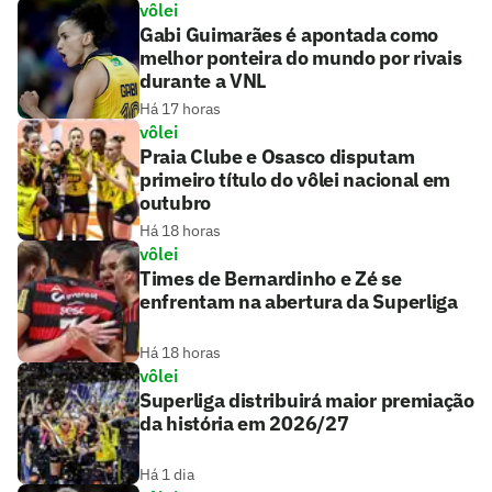
vôlei
Gabi Guimarães é apontada como
melhor ponteira do mundo por rivais
durante a VNL
Há 17 horas
vôlei
Praia Clube e Osasco disputam
primeiro título do vôlei nacional em
outubro
Há 18 horas
vôlei
Times de Bernardinho e Zé se
enfrentam na abertura da Superliga
Há 18 horas
vôlei
Superliga distribuirá maior premiação
da história em 2026/27
Há 1 dia