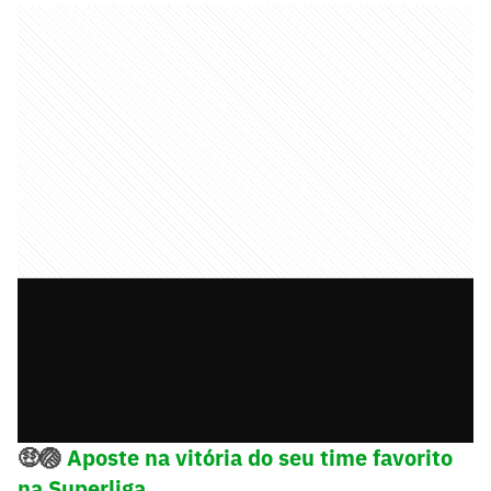
🤑🏐
Aposte na vitória do seu time favorito
na Superliga