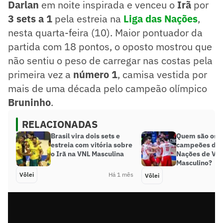
Darlan
em noite inspirada e venceu o
Irã
por
3 sets a 1
pela estreia na
Liga das Nações
,
nesta quarta-feira (10). Maior pontuador da
partida com 18 pontos, o oposto mostrou que
não sentiu o peso de carregar nas costas pela
primeira vez a
número 1
, camisa vestida por
mais de uma década pelo campeão olímpico
Bruninho
.
RELACIONADAS
Brasil vira dois sets e
Quem são os 
estreia com vitória sobre
campeões da 
o Irã na VNL Masculina
Nações de Vôl
Masculino?
Vôlei
Há 1 mês
Vôlei