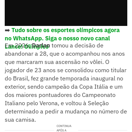
➡️
Tudo sobre os esportes olímpicos agora
no WhatsApp. Siga o nosso novo canal
Em 2026,
Darlan
tomou a decisão de
Lance! Olímpico
abandonar a 28, que o acompanhou nos anos
que marcaram sua ascensão no vôlei. O
jogador de 23 anos se consolidou como titular
do Brasil, fez grande temporada inaugural no
exterior, sendo campeão da Copa Itália e um
dos maiores pontuadores do Campeonato
Italiano pelo Verona, e voltou à Seleção
determinado a pedir a mudança no número de
sua camisa.
CONTINUA
APÓS A