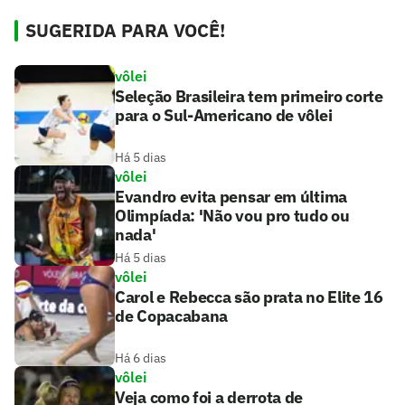
SUGERIDA PARA VOCÊ!
vôlei
Seleção Brasileira tem primeiro corte
para o Sul-Americano de vôlei
Há 5 dias
vôlei
Evandro evita pensar em última
Olimpíada: 'Não vou pro tudo ou
nada'
Há 5 dias
vôlei
Carol e Rebecca são prata no Elite 16
de Copacabana
Há 6 dias
vôlei
Veja como foi a derrota de