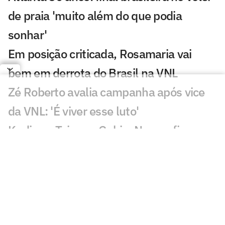
de praia 'muito além do que podia
sonhar'
Em posição criticada, Rosamaria vai
bem em derrota do Brasil na VNL
Zé Roberto avalia campanha após vice
da VNL: 'É viver esse luto'
Kudiess, Tainara, Gabi e Nyeme ficam
sem medalha da VNL
Derrota do Brasil na final da VNL
maltrata torcedores: 'Dor'
Quem fez mais falta para o Brasil na