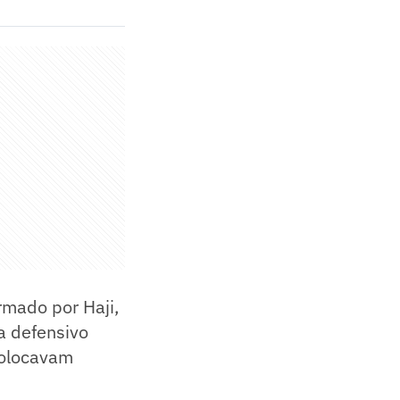
rmado por Haji,
ma defensivo
 colocavam