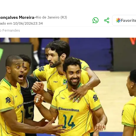
Gonçalves Moreira
•
Rio de Janeiro (RJ)
Favorit
zado em
10/06/2026
23:34
o Fernandes