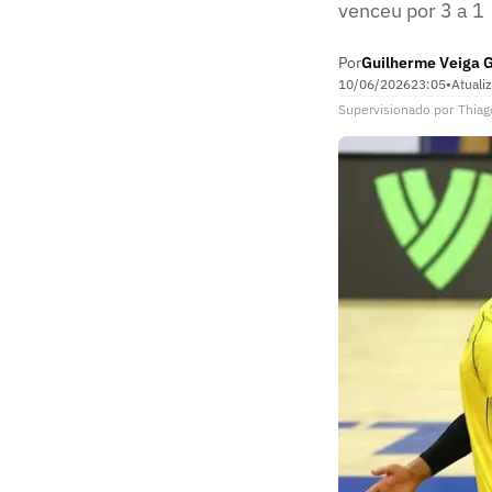
venceu por 3 a 1
Por
Guilherme Veiga 
10/06/2026
23:05
•
Atuali
Supervisionado
por
Thiag