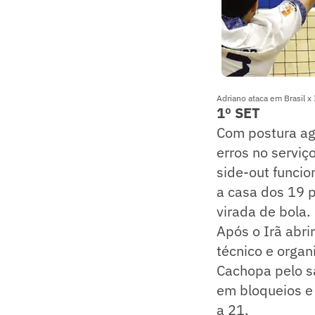
Adriano ataca em Brasil x 
1º SET
Com postura ag
erros no serviç
side-out funcio
a casa dos 19 po
virada de bola.
Após o Irã abri
técnico e organ
Cachopa pelo sa
em bloqueios e 
a 21.