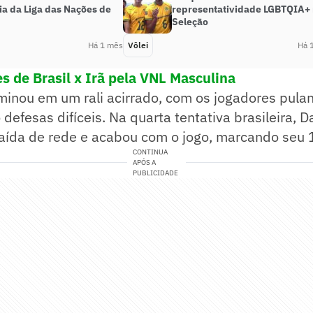
ia da Liga das Nações de
representatividade LGBTQIA+
Seleção
Há 1 mês
Vôlei
Há 
es de Brasil x Irã pela VNL Masculina
minou em um rali acirrado, com os jogadores pula
defesas difíceis. Na quarta tentativa brasileira, D
saída de rede e acabou com o jogo, marcando seu 
CONTINUA
APÓS A
PUBLICIDADE