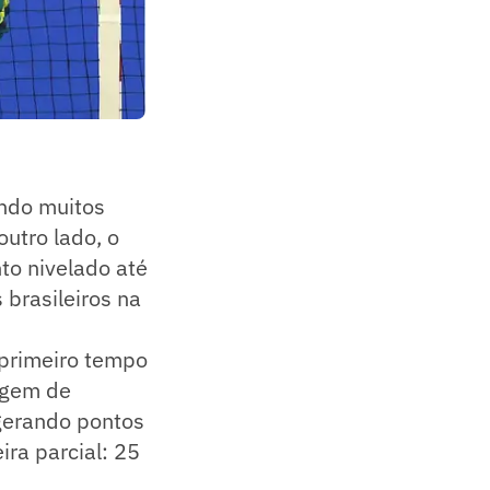
ndo muitos
utro lado, o
to nivelado até
 brasileiros na
 primeiro tempo
agem de
 gerando pontos
ira parcial: 25