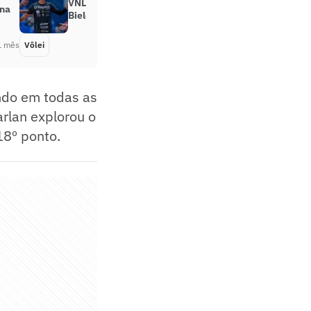
VNL: Cachopa sente desconforto, e
 na
Bieler viaja para etapa de Brasília
1 mês
Vôlei
Há 1 mês
ndo em todas as
arlan explorou o
18º ponto.