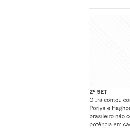
2º SET
O Irã contou co
Poriya e Haghpa
brasileiro não 
potência em cad