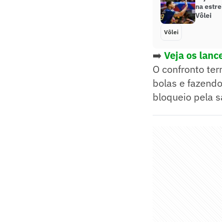
na estre
Vôlei
Vôlei
➡️
Veja os lanc
O confronto ter
bolas e fazendo 
bloqueio pela 