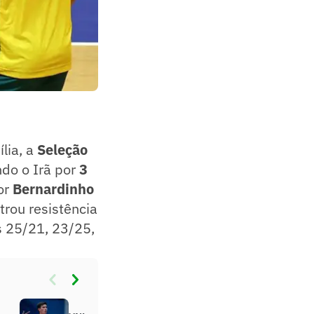
lia, a
Seleção
do o Irã por
3
or
Bernardinho
rou resistência
is 25/21, 23/25,