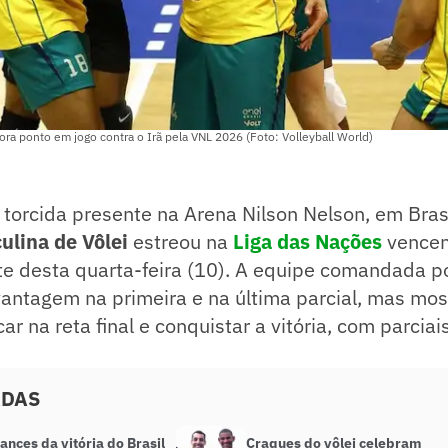
ra ponto em jogo contra o Irã pela VNL 2026 (Foto: Volleyball World)
torcida presente na Arena Nilson Nelson, em Brasí
ulina de Vôlei
estreou na
Liga das Nações
vencen
ite desta quarta-feira (10). A equipe comandada p
ntagem na primeira e na última parcial, mas most
car na reta final e conquistar a vitória, com parcia
ADAS
lances da vitória do Brasil
Craques do vôlei celebram