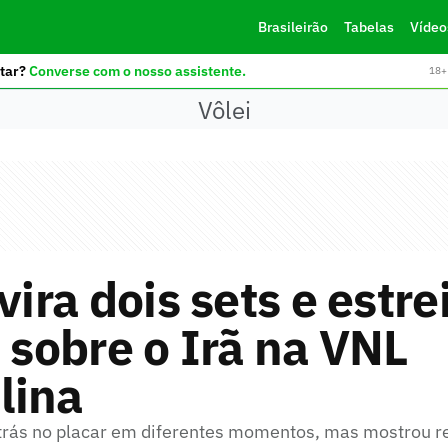
Brasileirão
Tabelas
Vídeo
tar?
Converse com o nosso assistente.
18+ 
Vôlei
 vira dois sets e estr
a sobre o Irã na VNL
lina
trás no placar em diferentes momentos, mas mostrou re