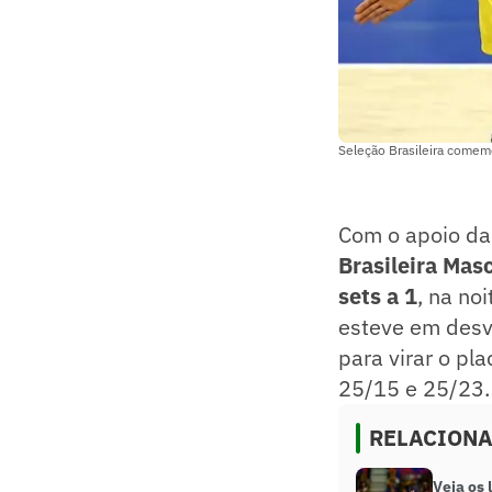
Seleção Brasileira comemo
Com o apoio da 
Brasileira Masc
sets a 1
, na no
esteve em desva
para virar o pla
25/15 e 25/23.
RELACION
Veja os 