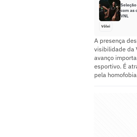
Seleção 
com as 
VNL
Vôlei
A presença dest
visibilidade d
avanço importa
esportivo. É a
pela homofobia 