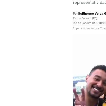
representativida
Por
Guilherme Veiga 
Rio de Janeiro (RJ)
Rio de Janeiro (RJ)
•
10/0
Supervisionados
por
Thia