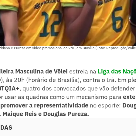
driano e Pureza em vídeo promocional da VNL, em Brasília (Foto: Reprodução/Volle
leira Masculina de Vôlei
estreia na
Liga das Naç
0), às 20h (horário de Brasília), contra o Irã. Em 
BTQIA+
, quatro dos convocados que vão defender
or usar as quadras como um mecanismo para
exte
e
promover a representatividade
no esporte:
Doug
, Maique Reis e Douglas Pureza.
ADAS