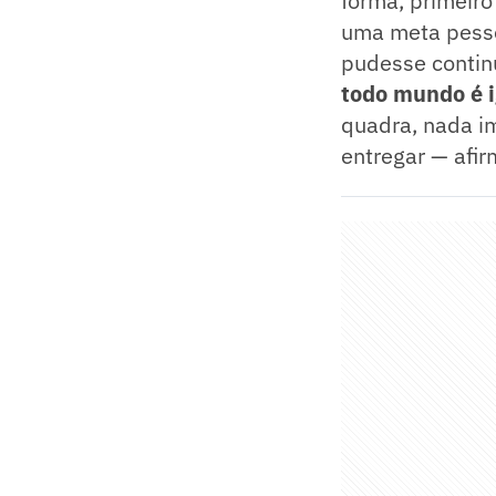
forma, primeiro
uma meta pesso
pudesse continu
todo mundo é i
quadra, nada i
entregar — afir