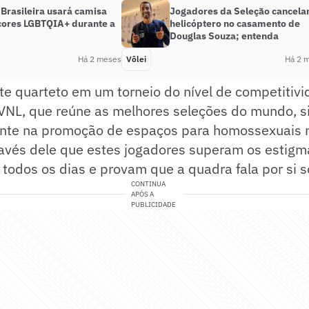
Brasileira usará camisa
Jogadores da Seleção cancel
cores LGBTQIA+ durante a
helicóptero no casamento de
Douglas Souza; entenda
Há 2 meses
Vôlei
Há 2 
e quarteto em um torneio do nível de competitivi
a VNL, que reúne as melhores seleções do mundo, 
nte na promoção de espaços para homossexuais 
través dele que estes jogadores superam os estig
todos os dias e provam que a quadra fala por si s
CONTINUA
APÓS A
PUBLICIDADE