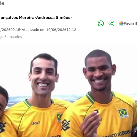
de
Gonçalves Moreira
Andressa Simões
•
•
Favori
6/2026
09:15
•
Atualizado em
10/06/2026
12:12
go Fernandes