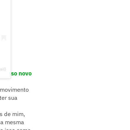
sil)
o nosso novo
o movimento
ter sua
es de mim,
o da mesma