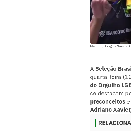
Maique, Douglas Souza, A
A
Seleção Brasi
quarta-feira (1
do Orgulho LG
se destacam p
preconceitos
Adriano Xavier
RELACION