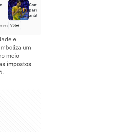
am
Convocação de Douglas Souza
para Seleção Brasileira é acerto;
análise
meses
Vôlei
Há 2 meses
dade e
simboliza um
no meio
mas impostos
ó.