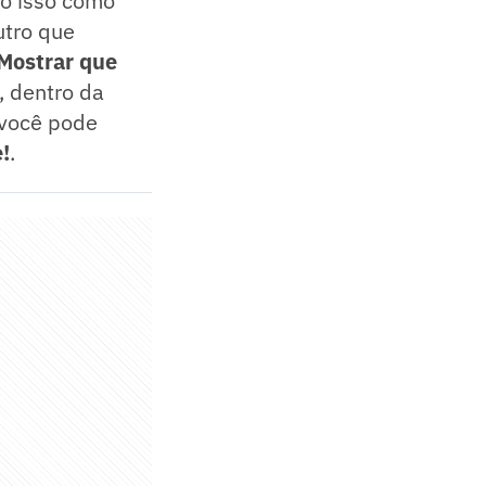
do isso como
utro que
Mostrar que
, dentro da
 você pode
!
.