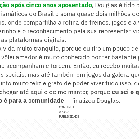
eção após cinco anos aposentado
, Douglas é tido
rismáticos do Brasil e soma quase dois milhões d
is, onde compartilha a rotina de treinos, jogos e a
arinho e o reconhecimento pela sua representativ
às plataformas digitais.
 vida muito tranquilo, porque eu tiro um pouco d
vôlei amador é muito conhecido por ter bastante 
e acompanham e torcem. Então, eu recebo muita
s sociais, mas até também em jogos da galera que
into muito feliz e grato de poder viver tudo isso, 
 chegar até aqui e de me manter, porque
eu sei o 
o é para a comunidade
— finalizou Douglas.
CONTINUA
APÓS A
PUBLICIDADE