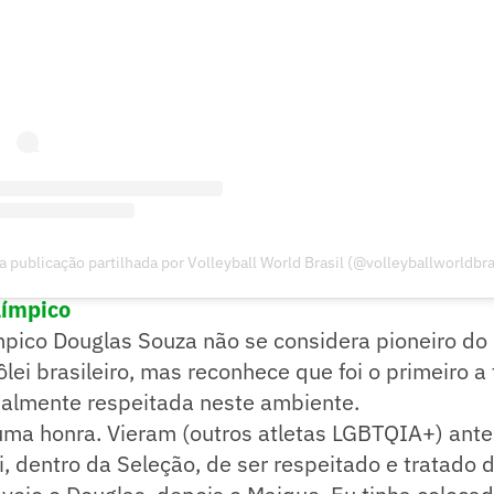
 publicação partilhada por Volleyball World Brasil (@volleyballworldbra
os esportes olímpicos agora no WhatsApp. Siga 
límpico
pico Douglas Souza não se considera pioneiro d
ei brasileiro, mas reconhece que foi o primeiro a 
ualmente respeitada neste ambiente.
uma honra. Vieram (outros atletas LGBTQIA+) ant
i, dentro da Seleção, de ser respeitado e tratad