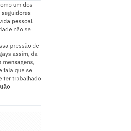
 como um dos
e seguidores
 vida pessoal.
idade não se
essa pressão de
gays assim, da
s mensagens,
 fala que se
de ter trabalhado
quão