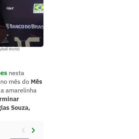
yball World)
ões
nesta
pleno mês do
Mês
 a amarelinha
rminar
las Souza,