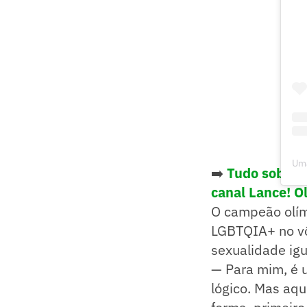
Uma
➡️
Tudo sobre 
canal Lance! O
O campeão olím
LGBTQIA+ no vôl
sexualidade ig
— Para mim, é 
lógico. Mas aqu