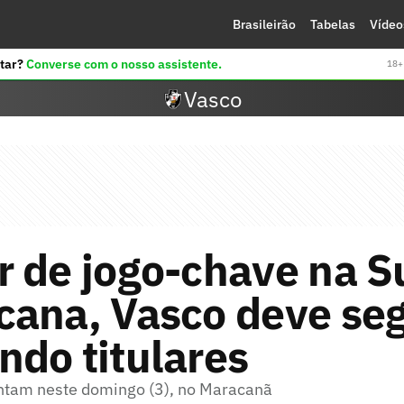
Brasileirão
Tabelas
Vídeo
tar?
Converse com o nosso assistente.
18+ 
Vasco
 de jogo-chave na S
cana, Vasco deve seg
do titulares
ntam neste domingo (3), no Maracanã