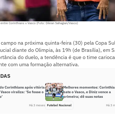
entre Corinthians x Vasco (Foto: Dikran Sahagian/Vasco)
 campo na próxima quinta-feira (30) pela Copa S
ucial diante do Olimpia, às 19h (de Brasília), em 
tância do duelo, a tendência é que o time carioc
e com uma formação alternativa.
ADAS
do Corinthians após vitória
Melhores momentos: Corinthia
 Vasco viraliza: ‘Se fosse o
bate o Vasco, e Diniz vence a
o’
primeira; dê suas notas
Há 3 meses
Futebol Nacional
Há 3 