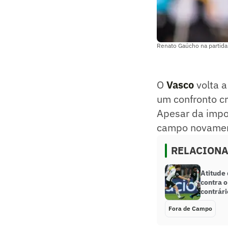
Renato Gaúcho na partida 
O
Vasco
volta a
um confronto cr
Apesar da impor
campo novament
RELACION
Atitude 
contra o
contrári
Fora de Campo