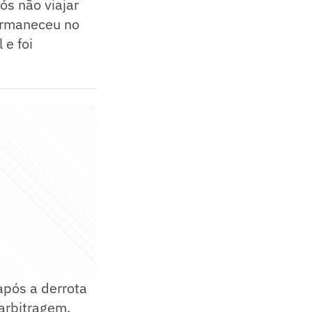
ós não viajar
permaneceu no
 e foi
após a derrota
arbitragem.