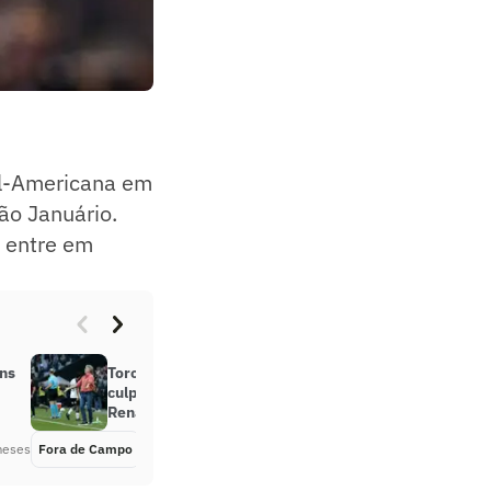
ul-Americana em
São Januário.
a entre em
ns
Torcedores do Vasco apontam
culpado e mandam recado a
Renato Gaúcho: ‘Devia’
meses
Fora de Campo
Há 3 meses