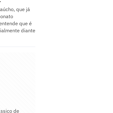
r
aúcho, que já
eonato
 entende que é
cialmente diante
ássico de