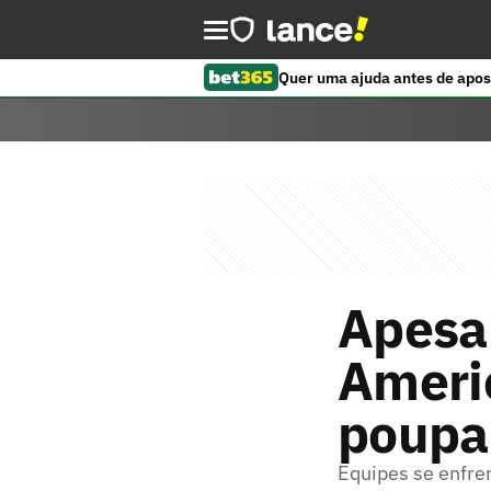
Quer uma ajuda antes de apos
Apesar
Ameri
poupan
Equipes se enfre