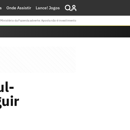
s
Onde Assistir
Lance! Jogos
Ministério da Fazenda adverte: Aposta não é investimento
ul-
uir