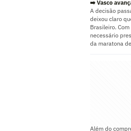
➡️
Vasco avanç
A decisão passa
deixou claro q
Brasileiro. Com
necessário pres
da maratona de
Além do compro