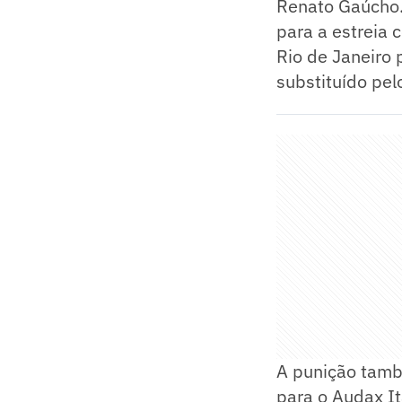
Renato Gaúcho. 
para a estreia 
Rio de Janeiro 
substituído pel
A punição tamb
para o Audax It