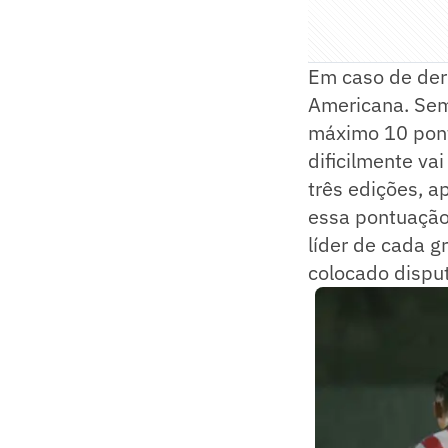
Em caso de derr
Americana. Sem
máximo 10 pont
dificilmente va
três edições, a
essa pontuação
líder de cada g
colocado dispu