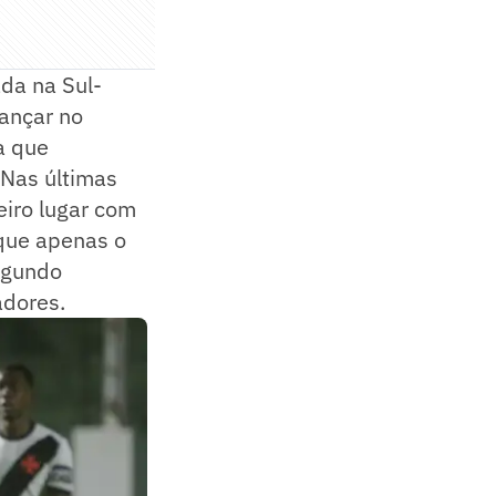
ada na Sul-
ançar no
a que
. Nas últimas
eiro lugar com
 que apenas o
segundo
adores.