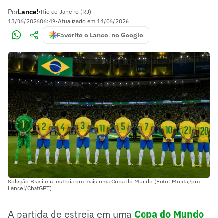
Por
Lance!
•
Rio de Janeiro (RJ)
13/06/2026
06:49
•
Atualizado em
14/06/2026
Favorite o Lance! no Google
Seleção Brasileira estreia em mais uma Copa do Mundo (Foto: Montagem
Lance!/ChatGPT)
A partida de estreia em uma
Copa do Mundo