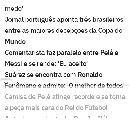
medo'
Jornal português aponta três brasileiros
entre as maiores decepções da Copa do
Mundo
Comentarista faz paralelo entre Pelé e
Messi e se rende: 'Eu aceito'
Suárez se encontra com Ronaldo
Fenômeno e admite: 'O melhor de todos'
Camisa de Pelé atinge recorde e se torna
a peça mais cara do Rei do Futebol
Argentina pode igualar Brasil e Itália
com bicampeonato seguido na Copa do