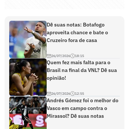
Dê suas notas: Botafogo
aproveita chance e bate o
Cruzeiro fora de casa
26/07/2026
18:15
Quem fez mais falta para o
Brasil na final da VNL? Dê sua
opinião!
26/07/2026
12:55
Andrés Gómez foi o melhor do
Vasco em campo contra o
Mirassol? Dê suas notas