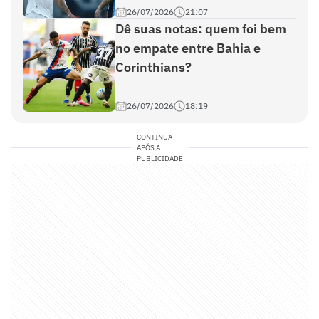
26/07/2026
21:07
Dê suas notas: quem foi bem
no empate entre Bahia e
Corinthians?
26/07/2026
18:19
CONTINUA
APÓS A
PUBLICIDADE