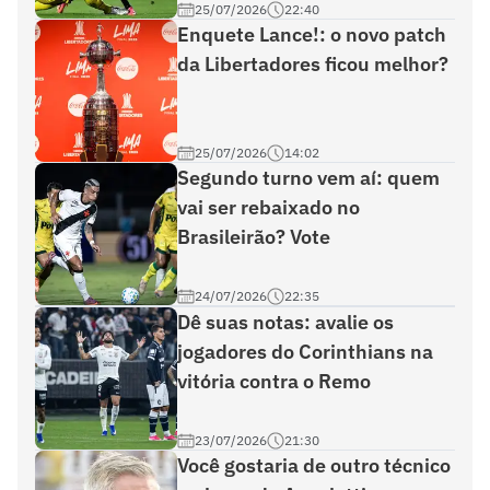
25/07/2026
22:40
Enquete Lance!: o novo patch
da Libertadores ficou melhor?
25/07/2026
14:02
Segundo turno vem aí: quem
vai ser rebaixado no
Brasileirão? Vote
24/07/2026
22:35
Dê suas notas: avalie os
jogadores do Corinthians na
vitória contra o Remo
23/07/2026
21:30
Você gostaria de outro técnico