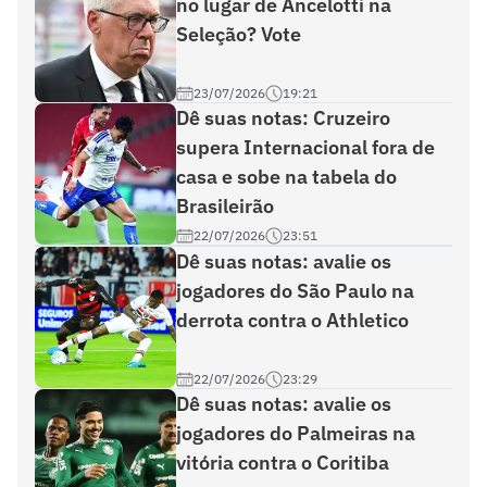
no lugar de Ancelotti na
Seleção? Vote
23/07/2026
19:21
Dê suas notas: Cruzeiro
supera Internacional fora de
casa e sobe na tabela do
Brasileirão
22/07/2026
23:51
Dê suas notas: avalie os
jogadores do São Paulo na
derrota contra o Athletico
22/07/2026
23:29
Dê suas notas: avalie os
jogadores do Palmeiras na
vitória contra o Coritiba