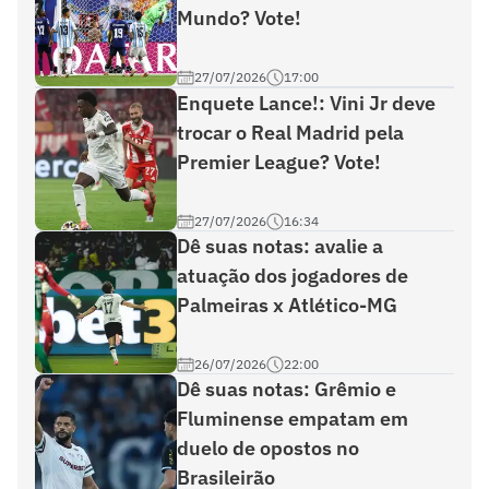
Mundo? Vote!
27/07/2026
17:00
Enquete Lance!: Vini Jr deve
trocar o Real Madrid pela
Premier League? Vote!
27/07/2026
16:34
Dê suas notas: avalie a
atuação dos jogadores de
Palmeiras x Atlético-MG
26/07/2026
22:00
Dê suas notas: Grêmio e
Fluminense empatam em
duelo de opostos no
Brasileirão