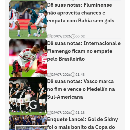
Dê suas notas: Fluminense
não aproveita chances e
empata com Bahia sem gols
30/07/2026
00:02
Dê suas notas: Internacional e
Flamengo ficam no empate
pelo Brasileirão
29/07/2026
21:43
Dê suas notas: Vasco marca
no fim e vence o Medellín na
Sul-Americana
29/07/2026
21:13
Enquete Lance!: Gol de Sidny
foi o mais bonito da Copa do