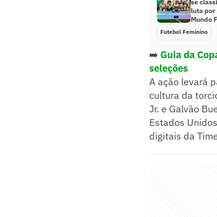
se class
luta por
Mundo F
Futebol Feminino
➡️
Guia da Cop
seleções
A ação levará p
cultura da torci
Jr. e Galvão B
Estados Unidos
digitais da Tim