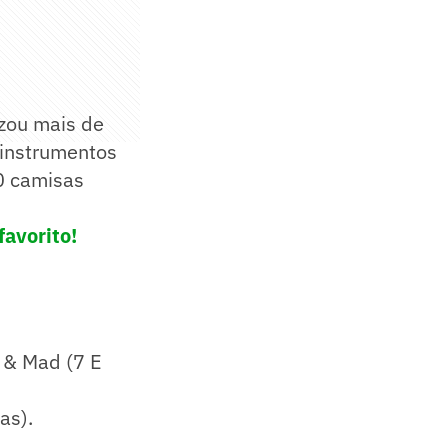
izou mais de
 instrumentos
0 camisas
favorito!
h & Mad (7 E
as).