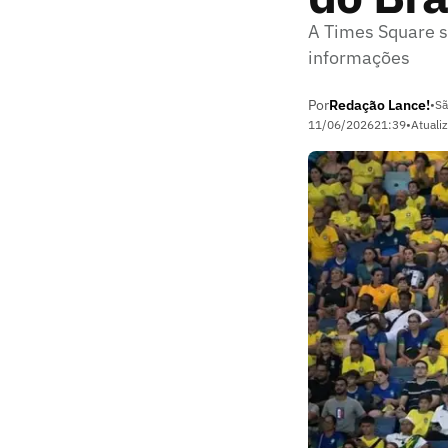
A Times Square se
informações
Por
Redação Lance!
•
Sã
11/06/2026
21:39
•
Atuali