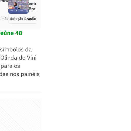
itirá
entrevista coletiva da Seleção
Brasileira
1 mês
Seleção Brasileira
Há 1 mês
reúne 48
 símbolos da
 Olinda de Vini
 para os
ões nos painéis