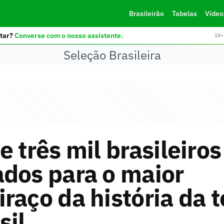
Brasileirão
Tabelas
Vídeo
tar?
Converse com o nosso assistente.
18+ 
Seleção Brasileira
e três mil brasileiros
dos para o maior
raço da história da t
sil