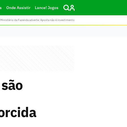
s
Onde Assistir
Lance! Jogos
Ministério da Fazenda adverte: Aposta não é investimento
 são
orcida