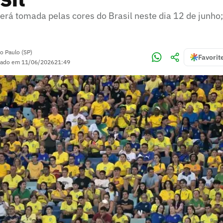
rá tomada pelas cores do Brasil neste dia 12 de junho;
o Paulo (SP)
Favorit
zado em
11/06/2026
21:49