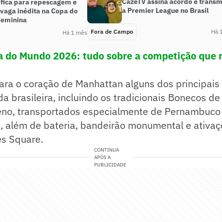
CazéTV assina acordo e transm
ifica para repescagem e
a Premier League no Brasil
 vaga inédita na Copa do
eminina
Fora de Campo
Há 
Há 1 mês
a do Mundo 2026: tudo sobre a competição que 
ara o coração de Manhattan alguns dos principais
da brasileira, incluindo os tradicionais Bonecos de
ueno, transportados especialmente de Pernambuco
, além de bateria, bandeirão monumental e ativaç
es Square.
CONTINUA
APÓS A
PUBLICIDADE