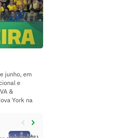
de junho, em
cional e
MVA &
Nova York na
Ao vivo no Lance!: Alisson concede