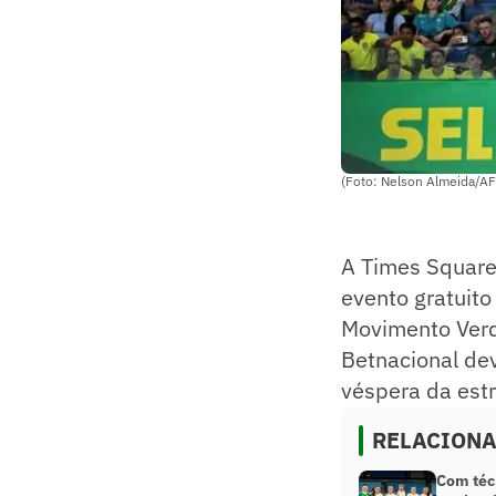
(Foto: Nelson Almeida/AF
A Times Square
evento gratuito
Movimento Verd
Betnacional dev
véspera da estr
RELACION
Com técn