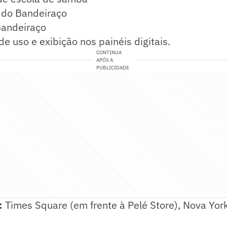
o do Bandeiraço
Bandeiraço
de uso e exibição nos painéis digitais.
CONTINUA
APÓS A
PUBLICIDADE
l:
Times Square (em frente à Pelé Store), Nova Yor