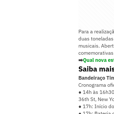
Para a realiza
duas toneladas 
musicais. Abert
comemorativas e
➡️
Qual nova est
Saiba mais
Bandeiraço Ti
Cronograma ofic
● 14h às 16h30 
36th St, New Y
● 17h: Início d
● 17h: Bateria