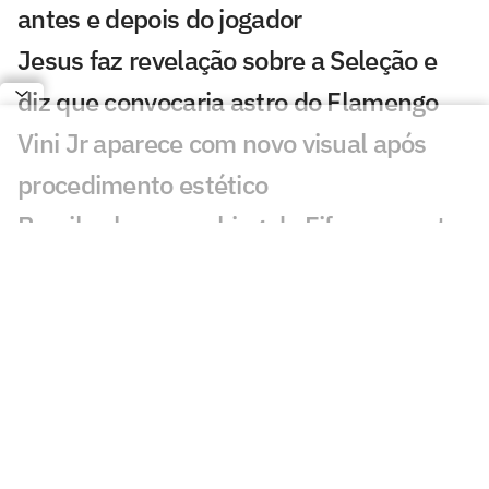
antes e depois do jogador
Jesus faz revelação sobre a Seleção e
diz que convocaria astro do Flamengo
Vini Jr aparece com novo visual após
procedimento estético
Brasil sobe no ranking da Fifa e encosta
nos líderes após Copa; confira
Nosso fracasso na Copa começa com a
falta de uma estratégia para o produto
futebol
Kaká desabafa sobre momento da
Seleção Brasileira: 'Sinais'