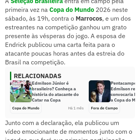
A
Seleção Brasileira
entra em campo pela
primeira vez na
Copa do Mundo
2026 neste
sábado, às 19h, contra o
Marrocos
, e um dos
estreantes na competição ganhou um grato
presente às vésperas do jogo. A esposa de
Endrick publicou uma carta feita para o
atacante poucas horas antes da estreia do
Brasil na competição.
RELACIONADAS
Edmilson Júnior é
Pentacampeã
brasileiro? Conheça a
Edmílson reve
história do atacante do
convocaria N
Catar na Copa
a Copa do Mu
Copa do Mundo
Há 1 mês
Fora de Campo
Junto com a declaração, ela publicou um
vídeo emocionante de momentos junto com o