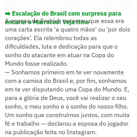
➡️ Escalação do Brasil com surpresa para
A esposa de Endrick escreveu que essa era
encarar o Marrocos! Veja time
uma carta escrita 'a quatro mãos' ou 'por dois
corações'. Ela relembrou todas as
dificuldades, luta e dedicação para que o
sonho do atacante em atuar na Copa do
Mundo fosse realizado.
— Sonhamos primeiro em te ver novamente
com a camisa do Brasil e, por fim, sonhamos
em te ver disputando uma Copa do Mundo. E,
para a glória de Deus, você vai realizar o seu
sonho, o meu sonho e o sonho do nosso filho.
Um sonho que construímos juntos, com muita
fé e trabalho — declarou a esposa do jogador
na publicação feita no Instagram.