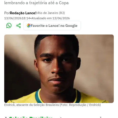
lembrando a trajetória até a Copa
Por
Redação Lance!
•
Rio de Janeiro (RJ)
13/06/2026
18:14
•
Atualizado em
13/06/2026
Favorite o Lance! no Google
Endrick, atacante da Seleção Brasileira (Foto: Reprodução / Endrick)