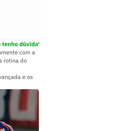
o tenho dúvida'
somente com a
 rotina do
vançada e os