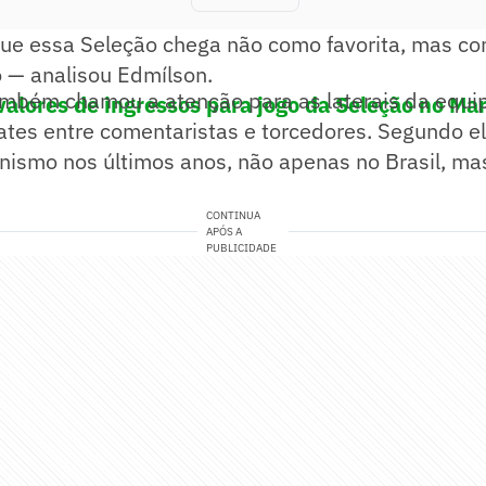
que essa Seleção chega não como favorita, mas c
lo — analisou Edmílson.
ambém chamou a atenção para as laterais da equi
valores de ingressos para jogo da Seleção no Ma
tes entre comentaristas e torcedores. Segundo el
ismo nos últimos anos, não apenas no Brasil, mas
CONTINUA
APÓS A
PUBLICIDADE