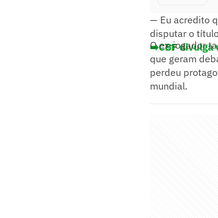
— Eu acredito 
disputar o títu
O ex-jogador t
➡️CBF divulga 
que geram deba
perdeu protagon
mundial.