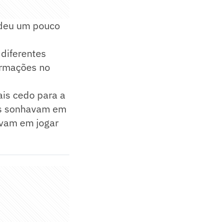
rdeu um pouco
 diferentes
formações no
is cedo para a
ns sonhavam em
avam em jogar