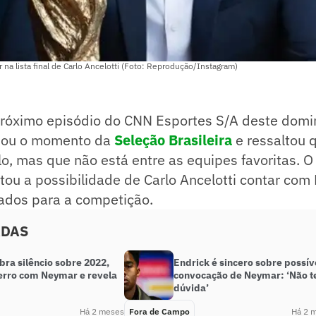
a lista final de Carlo Ancelotti (Foto: Reprodução/Instagram)
róximo episódio do CNN Esportes S/A deste domin
isou o momento da
Seleção Brasileira
e ressaltou 
lo, mas que não está entre as equipes favoritas.
u a possibilidade de Carlo Ancelotti contar com
ados para a competição.
ADAS
bra silêncio sobre 2022,
Endrick é sincero sobre possív
erro com Neymar e revela
convocação de Neymar: ‘Não t
dúvida’
Há 2 meses
Fora de Campo
Há 2 