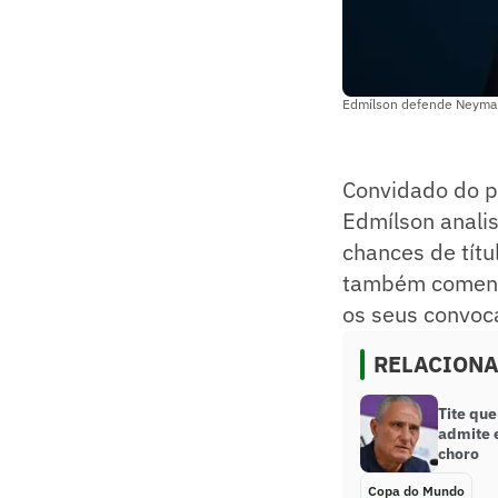
Edmílson defende Neymar n
Convidado do p
Edmílson anal
chances de títu
também comento
os seus convoc
RELACION
Tite que
admite 
choro
Copa do Mundo