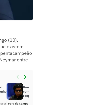
go (10),
que existem
 O pentacampeão
 Neymar entre
el
Ronaldinho avalia possível
enho
convocação de Neymar: ‘Com todo
respeito’
meses
Fora de Campo
Há 2 meses