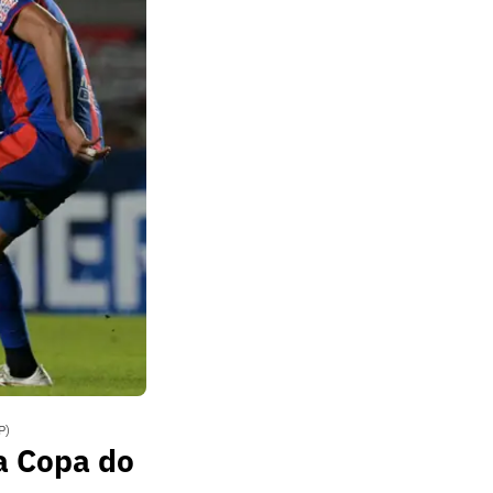
P)
da Copa do