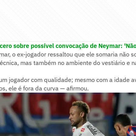
ncero sobre possível convocação de Neymar: 'Nã
mar, o ex-jogador ressaltou que ele somaria não 
écnica, mas também no ambiente do vestiário e na
É um jogador com qualidade; mesmo com a idade a
os, ele é fora da curva — afirmou.