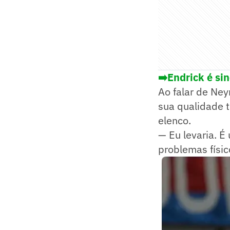
➡️Endrick é si
Ao falar de Ney
sua qualidade t
elenco.
— Eu levaria. 
problemas físic