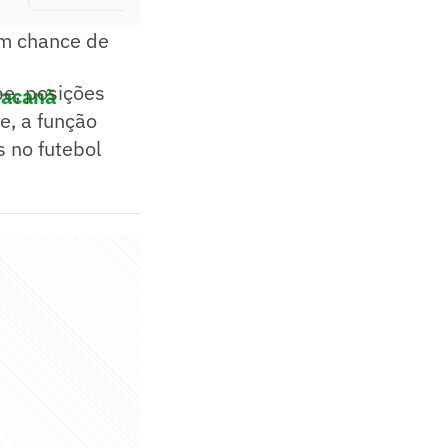
om chance de
pe, posições
racanã
e, a função
 no futebol