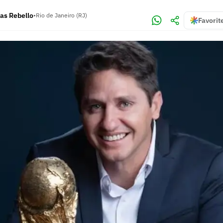
as Rebello
•
Rio de Janeiro (RJ)
Favorit