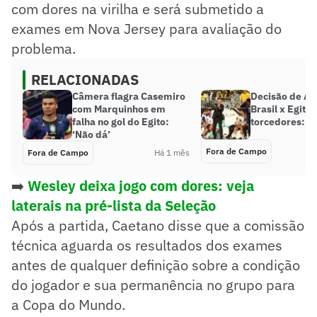
com dores na virilha e será submetido a
exames em Nova Jersey para avaliação do
problema.
RELACIONADAS
Câmera flagra Casemiro
Decisão de An
com Marquinhos em
Brasil x Egito i
falha no gol do Egito:
torcedores: ‘N
‘Não dá’
Fora de Campo
Fora de Campo
Há 1 mês
➡️
Wesley deixa jogo com dores: veja
laterais na pré-lista da Seleção
Após a partida, Caetano disse que a comissão
técnica aguarda os resultados dos exames
antes de qualquer definição sobre a condição
do jogador e sua permanência no grupo para
a Copa do Mundo.