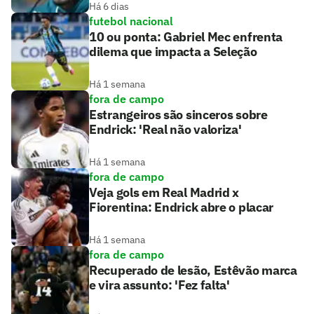
Há 6 dias
futebol nacional
10 ou ponta: Gabriel Mec enfrenta
dilema que impacta a Seleção
Há 1 semana
fora de campo
Estrangeiros são sinceros sobre
Endrick: 'Real não valoriza'
Há 1 semana
fora de campo
Veja gols em Real Madrid x
Fiorentina: Endrick abre o placar
Há 1 semana
fora de campo
Recuperado de lesão, Estêvão marca
e vira assunto: 'Fez falta'