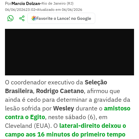
Por
Marcio Dolzan
•
Rio de Janeiro (RJ)
06/06/2026
23:02
•
Atualizado em
06/06/2026
Favorite o Lance! no Google
O coordenador executivo da
Seleção
Brasileira
,
Rodrigo Caetano
, afirmou que
ainda é cedo para determinar a gravidade da
lesão sofrida por
Wesley
durante o
amistoso
contra o Egito
, neste sábado (6), em
Cleveland (EUA). O
lateral-direito deixou o
campo aos 16 minutos do primeiro tempo