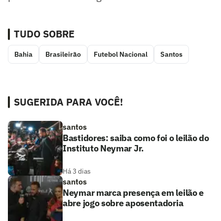
TUDO SOBRE
Bahia
Brasileirão
Futebol Nacional
Santos
SUGERIDA PARA VOCÊ!
santos
Bastidores: saiba como foi o leilão do
Instituto Neymar Jr.
Há 3 dias
santos
Neymar marca presença em leilão e
abre jogo sobre aposentadoria