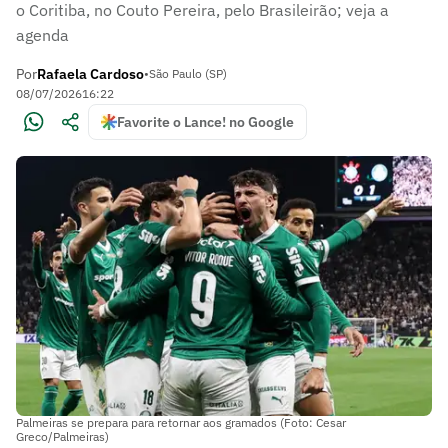
o Coritiba, no Couto Pereira, pelo Brasileirão; veja a
agenda
Por
Rafaela Cardoso
•
São Paulo (SP)
08/07/2026
16:22
Favorite o Lance! no Google
Palmeiras se prepara para retornar aos gramados (Foto: Cesar
Greco/Palmeiras)