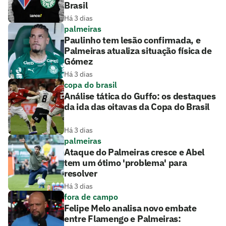
Brasil
Há 3 dias
palmeiras
Paulinho tem lesão confirmada, e
Palmeiras atualiza situação física de
Gómez
Há 3 dias
copa do brasil
Análise tática do Guffo: os destaques
da ida das oitavas da Copa do Brasil
Há 3 dias
palmeiras
Ataque do Palmeiras cresce e Abel
tem um ótimo 'problema' para
resolver
Há 3 dias
fora de campo
Felipe Melo analisa novo embate
entre Flamengo e Palmeiras: