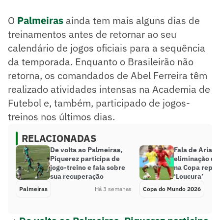
O
Palmeiras
ainda tem mais alguns dias de
treinamentos antes de retornar ao seu
calendário de jogos oficiais para a sequência
da temporada. Enquanto o Brasileirão não
retorna, os comandados de Abel Ferreira têm
realizado atividades intensas na Academia de
Futebol e, também, participado de jogos-
treinos nos últimos dias.
RELACIONADAS
De volta ao Palmeiras,
Fala de Arias 
Piquerez participa de
eliminação da
jogo-treino e fala sobre
na Copa reper
sua recuperação
‘Loucura’
Palmeiras
Há 3 semanas
Copa do Mundo 2026