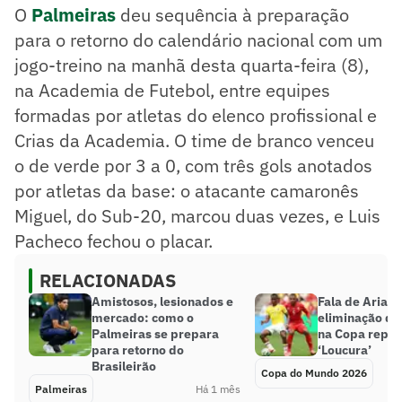
O
Palmeiras
deu sequência à preparação
para o retorno do calendário nacional com um
jogo-treino na manhã desta quarta-feira (8),
na Academia de Futebol, entre equipes
formadas por atletas do elenco profissional e
Crias da Academia. O time de branco venceu
o de verde por 3 a 0, com três gols anotados
por atletas da base: o atacante camaronês
Miguel, do Sub-20, marcou duas vezes, e Luis
Pacheco fechou o placar.
RELACIONADAS
Amistosos, lesionados e
Fala de Arias 
mercado: como o
eliminação da
Palmeiras se prepara
na Copa reper
para retorno do
‘Loucura’
Brasileirão
Copa do Mundo 2026
Palmeiras
Há 1 mês