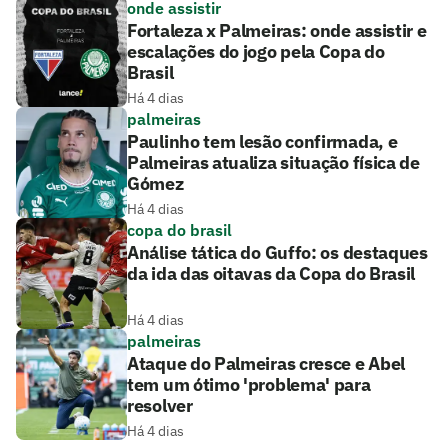
onde assistir
Fortaleza x Palmeiras: onde assistir e
escalações do jogo pela Copa do
Brasil
Há 4 dias
palmeiras
Paulinho tem lesão confirmada, e
Palmeiras atualiza situação física de
Gómez
Há 4 dias
copa do brasil
Análise tática do Guffo: os destaques
da ida das oitavas da Copa do Brasil
Há 4 dias
palmeiras
Ataque do Palmeiras cresce e Abel
tem um ótimo 'problema' para
resolver
Há 4 dias