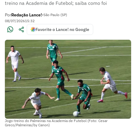
treino na Academia de Futebol; saiba como foi
Por
Redação Lance!
•
São Paulo (SP)
08/07/2026
15:32
Favorite o Lance! no Google
Jogo-treino do Palmeiras na Academia de Futebol (Foto: Cesar
Greco/Palmeiras/by Canon)