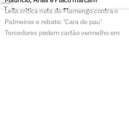
Leila critica nota do Flamengo contra o
Palmeiras e rebate: 'Cara de pau'
Torcedores pedem cartão vermelho em
Palmeiras x Fortaleza: 'Todo jogo'
Voz de Caio Ribeiro preocupa em
Palmeiras x Fortaleza: 'Alguém socorre'
Fala de Leila Pereira, do Palmeiras,
sobre o Flamengo viraliza: 'Piada'
Qualidade de imagem da Globo em
Palmeiras x Fortaleza gera incômodo
Abel escala Palmeiras e faz mudanças