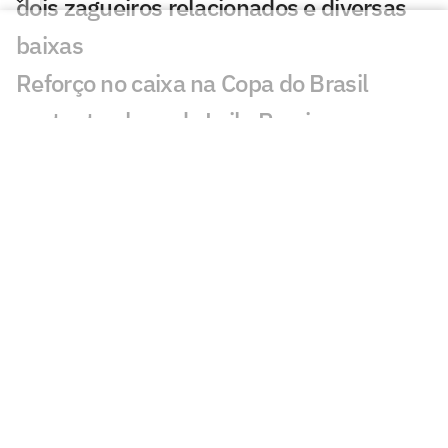
dois zagueiros relacionados e diversas
baixas
Reforço no caixa na Copa do Brasil
sustenta plano de Leila Pereira no
Palmeiras
Roberto Carlos se declara a rival do
Palmeiras após polêmica
Barboza amplia lista de desfalques do
Palmeiras para a Copa do Brasil
Sormani pede jogador do Palmeiras na
Seleção: 'Vamos lamentar'
Abel tem possibilidade de rodar elenco