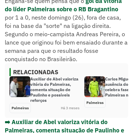
Engana-se quem pensa que o
gol da vitória
do líder Palmeiras sobre o RB Bragantino
por 1 a 0, neste domingo (26), fora de casa,
foi na base da "sorte" na ligação direita.
Segundo o meio-campista Andreas Pereira, o
lance que originou foi bem ensaiado durante a
semana para que o resultado fosse
conquistado no Brasileirão.
RELACIONADAS
Auxiliar de Abel valoriza
Carlos Miguel
vitória do Palmeiras,
ausência do ‘p
comenta situação de
celebra fase 
Paulinho e possíveis
Palmeiras na
reforços
Palmeiras
Palmeiras
Há 3 meses
➡️ Auxiliar de Abel valoriza vitória do
Palmeiras, comenta situação de Paulinho e