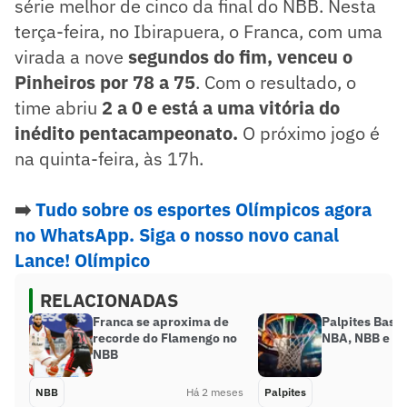
série melhor de cinco da final do NBB. Nesta
terça-feira, no Ibirapuera, o Franca, com uma
virada a nove
segundos do fim, venceu o
Pinheiros por 78 a 75
. Com o resultado, o
time abriu
2 a 0 e está a uma vitória do
inédito pentacampeonato.
O próximo jogo é
na quinta-feira, às 17h.
➡️
Tudo sobre os esportes Olímpicos agora
no WhatsApp. Siga o nosso novo canal
Lance! Olímpico
RELACIONADAS
Franca se aproxima de
Palpites Basq
recorde do Flamengo no
NBA, NBB e ma
NBB
NBB
Há 2 meses
Palpites