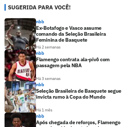
SUGERIDA PARA VOCÊ!
nbb
Ex-Botafogo e Vasco assume
comando da Seleção Brasileira
Feminina de Basquete
Há 2 semanas
nbb
Flamengo contrata ala-pivô com
passagem pela NBA
Há 3 semanas
nbb
Seleção Brasileira de Basquete segue
invicta rumo à Copa do Mundo
Há 1 mês
nbb
Após chegada de reforços, Flamengo