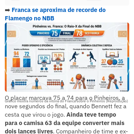
➡️
Franca se aproxima de recorde do
Flamengo no NBB
O placar marcava 75 a 74 para o Pinheiros, a
Gráfico mostra números da vitória do Franca sobre o Pinheiros (Reprodução)
nove segundos do final, quando Bennett fez a
cesta que virou o jogo.
Ainda teve tempo
para o camisa 63 da equipe converter mais
dois lances livres
. Companheiro de time e ex-