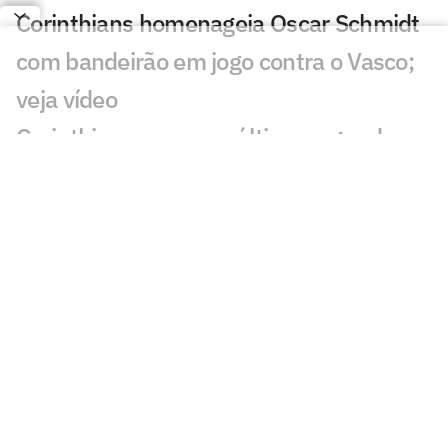
Corinthians homenageia Oscar Schmidt
com bandeirão em jogo contra o Vasco;
veja vídeo
Corinthians vence no último segundo e
fica a uma vitória das quartas no NBB
Nos últimos segundos, União
Corinthians bate Flamengo e iguala
playoffs do NBB
Cruzeiro vence Minas e empata os
playoffs do NBB
Flamengo vence o União Corinthians e
larga na frente nos playoffs do NBB