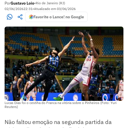
Por
Gustavo Loio
•
Rio de Janeiro (RJ)
02/06/2026
22:31
•
Atualizado em
03/06/2026
Favorite o Lance! no Google
Lucas Dias foi o cestiha do Franca na vitória sobre o Pinheiros (Foto: Yuri
Reuters)
Não faltou emoção na segunda partida da