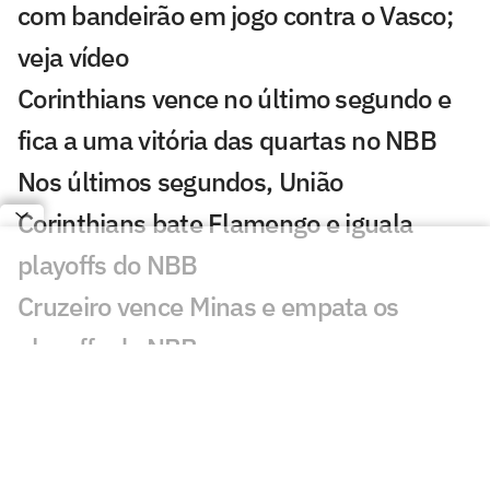
com bandeirão em jogo contra o Vasco;
veja vídeo
Corinthians vence no último segundo e
fica a uma vitória das quartas no NBB
Nos últimos segundos, União
Corinthians bate Flamengo e iguala
playoffs do NBB
Cruzeiro vence Minas e empata os
playoffs do NBB
Flamengo vence o União Corinthians e
larga na frente nos playoffs do NBB
Melhor para os fãs? Playoffs do NBB