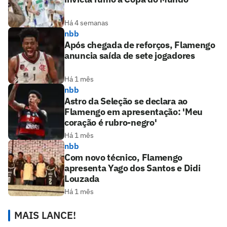
Há 4 semanas
nbb
Após chegada de reforços, Flamengo
anuncia saída de sete jogadores
Há 1 mês
nbb
Astro da Seleção se declara ao
Flamengo em apresentação: 'Meu
coração é rubro-negro'
Há 1 mês
nbb
Com novo técnico, Flamengo
apresenta Yago dos Santos e Didi
Louzada
Há 1 mês
MAIS LANCE!