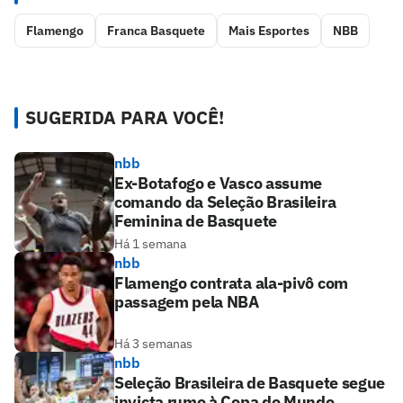
Flamengo
Franca Basquete
Mais Esportes
NBB
SUGERIDA PARA VOCÊ!
nbb
Ex-Botafogo e Vasco assume
comando da Seleção Brasileira
Feminina de Basquete
Há 1 semana
nbb
Flamengo contrata ala-pivô com
passagem pela NBA
Há 3 semanas
nbb
Seleção Brasileira de Basquete segue
invicta rumo à Copa do Mundo