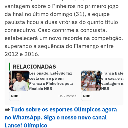
vantagem sobre o Pinheiros no primeiro jogo
da final no último domingo (31), a equipe
paulista ficou a duas vitórias do quinto título
consecutivo. Caso confirme a conquista,
estabelecerá um novo recorde na competição,
superando a sequência do Flamengo entre
2012 e 2016.
RELACIONADAS
Lesionado, Estêvão faz
Franca bate P
cesta com o pé em
em casa e sai
Franca x Pinheiros pela
vantagem nas 
final do NBB
NBB
NBB
Há 2 meses
NBB
➡️
Tudo sobre os esportes Olímpicos agora
no WhatsApp. Siga o nosso novo canal
Lance! Olímpico