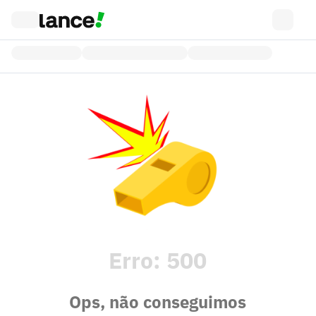
Erro:
500
Ops, não conseguimos