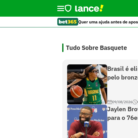
Quer uma ajuda antes de apos
Tudo Sobre Basquete
Brasil é el
pelo bronz
09/08/2026
Jaylen Bro
para o 76e