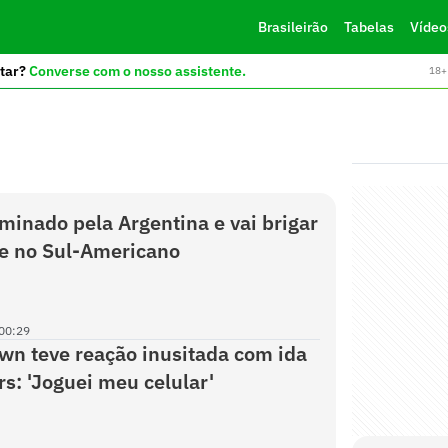
Brasileirão
Tabelas
Vídeo
tar?
Converse com o nosso assistente.
18+ 
iminado pela Argentina e vai brigar
e no Sul-Americano
00:29
wn teve reação inusitada com ida
rs: 'Joguei meu celular'