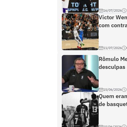
16/07/2026
Victor We
com contra
11/07/2026
Rômulo Me
desculpas 
15/06/2026
Quem eram 
de basquet
15/06/2026