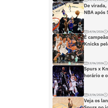
De virada,
NBA após 
14/06/2026
É campeão!
Knicks pel
13/06/2026
Spurs x Kn
horário e o
13/06/2026
Veja os la
Spurs no j