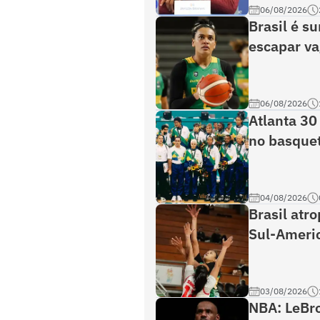
06/08/2026
Brasil é s
escapar v
06/08/2026
Atlanta 30 
no basque
04/08/2026
Brasil atr
Sul-Ameri
03/08/2026
NBA: LeBr