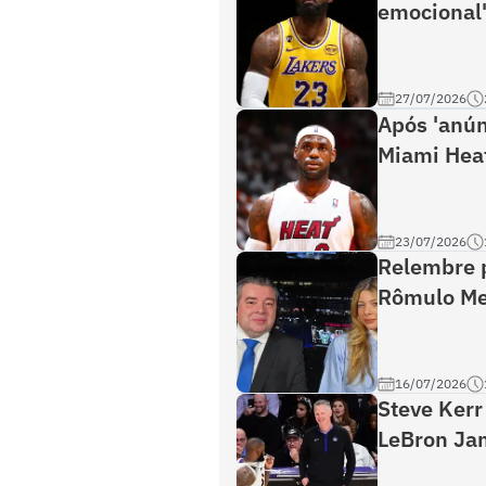
emocional'
27/07/2026
Após 'anún
Miami Heat
23/07/2026
Relembre 
Rômulo Me
16/07/2026
Steve Kerr
LeBron Jam